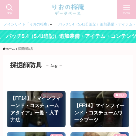
検索
menu
メインサイト「りおの桜庵」
パッチ5.4（5.41分追記）追加装備・アイテム
パッチ5.4（5.41追記）追加装備・アイテム・コンテンツ
ホーム
採掘師防具
採掘師防具
– tag –
装備まとめ
防具
【FF14】「マインフィ
ーンド・コスチューム
【FF14】マインフィー
アタイア」一覧・入手
ンド・コスチュームワ
方法
ークブーツ