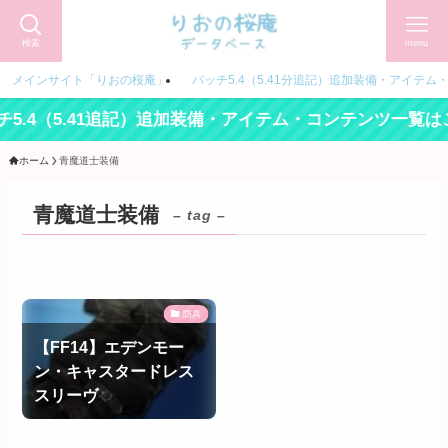
検索
menu
メインサイト「りおの桜庵」
パッチ5.4（5.41分追記）追加装備・アイテム
5.4（5.41追記）追加装備・アイテム・コンテンツ一覧は
ホーム
青魔道士装備
青魔道士装備
– tag –
防具
【FF14】エデンモー
ン・キャスタードレス
スリーヴ