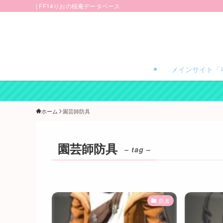
| FF14りおの桜庵データベース
メインサイト「
ホーム
園芸師防具
園芸師防具
– tag –
防具