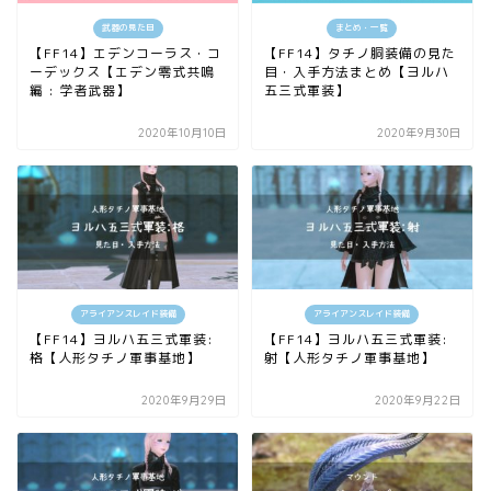
武器の見た目
まとめ・一覧
【FF14】エデンコーラス・コ
【FF14】タチノ胴装備の見た
ーデックス【エデン零式共鳴
目・入手方法まとめ【ヨルハ
編 : 学者武器】
五三式軍装】
2020年10月10日
2020年9月30日
アライアンスレイド装備
アライアンスレイド装備
【FF14】ヨルハ五三式軍装:
【FF14】ヨルハ五三式軍装:
格【人形タチノ軍事基地】
射【人形タチノ軍事基地】
2020年9月29日
2020年9月22日