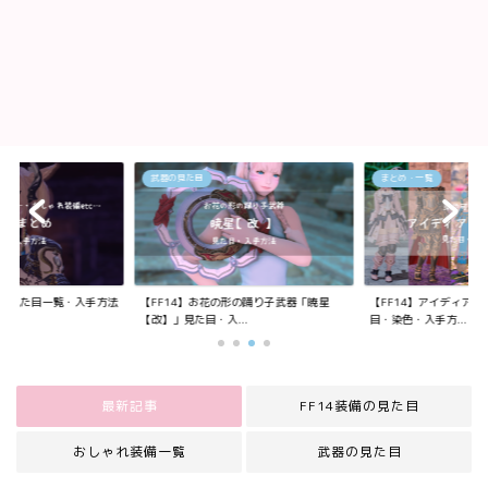
武器の見た目
まとめ・一覧
装備の見た目一覧・入手方法
【FF14】お花の形の踊り子武器「暁星
【FF14】アイディア
【改】」見た目・入...
目・染色・入手方...
最新記事
FF14装備の見た目
おしゃれ装備一覧
武器の見た目