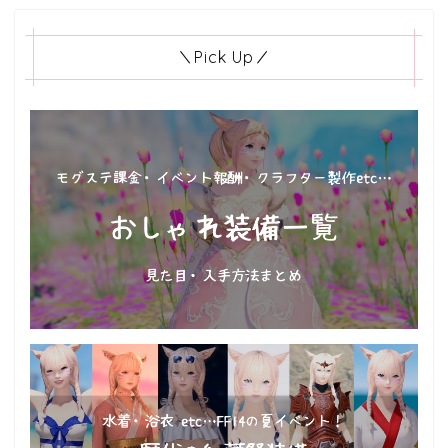
＼Pick Up／