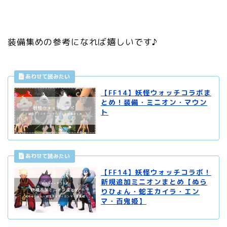
装備集めの参考になれば嬉しいです♪
【FF14】妖怪ウォッチコラボま
とめ！装備・ミニオン・マウン
ト
【FF14】妖怪ウォッチコラボ！
新規追加ミニオンまとめ【ぬら
りひょん・蛇王カイラ・エン
マ・百鬼姫】