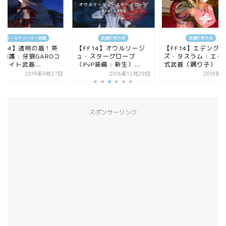
ゴールドソーサー装備
武器の見た目
武器の見た目
FF14】透明の盾！英
【FF14】オウルリージ
【FF14】エデング
加護 : 牙狼GAROコ
ュ・スターグローブ
ズ・タスラム : エデ
ナイト武器...
（PvP装備 : 新生）...
式武器（踊り子）
2019年9月27日
2016年12月29日
2019年
スポンサーリンク