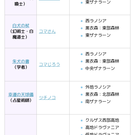
東ザナラーン
喚士）
西ラノシア
白犬の杖
黒衣森：東部森林
（幻術士・白
コマさん
東ザナラーン
魔道士）
西ラノシア
黒衣森：東部森林
朱犬の書
コマじろう
（学者）
中央ザナラーン
外地ラノシア
黒衣森：北部森林
幸運の天球儀
ツチノコ
（占星術師）
南ザナラーン
クルザス西部高地
高地ドラヴァニア
低地ドラヴァニア