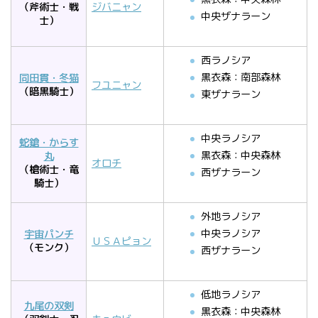
（斧術士・戦
ジバニャン
中央ザナラーン
士）
西ラノシア
黒衣森：南部森林
同田貫・冬猫
フユニャン
（暗黒騎士）
東ザナラーン
中央ラノシア
蛇鎗・からす
黒衣森：中央森林
丸
オロチ
（槍術士・竜
西ザナラーン
騎士）
外地ラノシア
中央ラノシア
宇宙パンチ
ＵＳＡピョン
（モンク）
西ザナラーン
低地ラノシア
九尾の双剣
黒衣森：中央森林