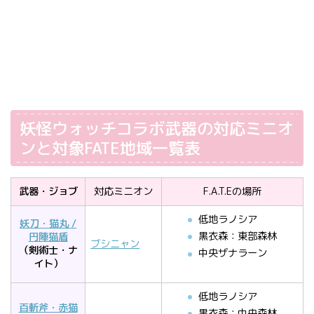
妖怪ウォッチコラボ武器の対応ミニオ
ンと対象FATE地域一覧表
武器・ジョブ
対応ミニオン
F.A.T.Eの場所
低地ラノシア
妖刀・猫丸 /
黒衣森：東部森林
円陣猫盾
ブシニャン
（剣術士・ナ
中央ザナラーン
イト）
低地ラノシア
百斬斧・赤猫
黒衣森：中央森林