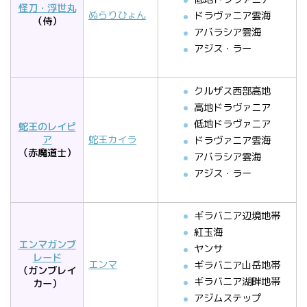
怪刀・浮世丸
ぬらりひょん
ドラヴァニア雲海
（侍）
アバラシア雲海
アジス・ラー
クルザス西部高地
高地ドラヴァニア
低地ドラヴァニア
蛇王のレイピ
ア
蛇王カイラ
ドラヴァニア雲海
（赤魔道士）
アバラシア雲海
アジス・ラー
ギラバニア辺境地帯
紅玉海
エンマガンブ
ヤンサ
レード
エンマ
ギラバニア山岳地帯
（ガンブレイ
ギラバニア湖畔地帯
カー）
アジムステップ