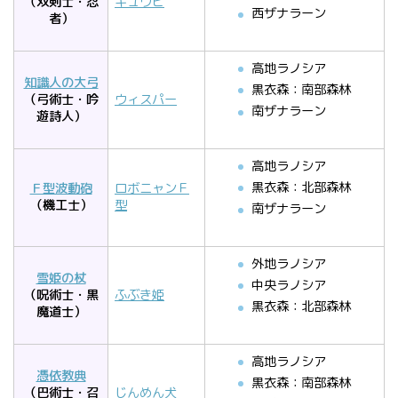
（双剣士・忍
キュウビ
西ザナラーン
者）
高地ラノシア
知識人の大弓
黒衣森：南部森林
（弓術士・吟
ウィスパー
南ザナラーン
遊詩人）
高地ラノシア
黒衣森：北部森林
Ｆ型波動砲
ロボニャンＦ
（機工士）
型
南ザナラーン
外地ラノシア
雪姫の杖
中央ラノシア
（呪術士・黒
ふぶき姫
黒衣森：北部森林
魔道士）
高地ラノシア
憑依教典
黒衣森：南部森林
（巴術士・召
じんめん犬