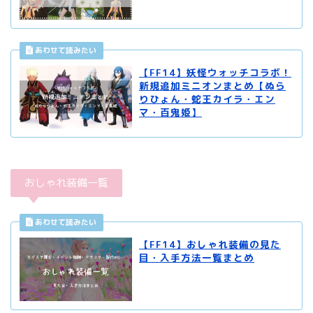
【FF14】妖怪ウォッチコラボ！
新規追加ミニオンまとめ【ぬら
りひょん・蛇王カイラ・エン
マ・百鬼姫】
おしゃれ装備一覧
【FF14】おしゃれ装備の見た
目・入手方法一覧まとめ