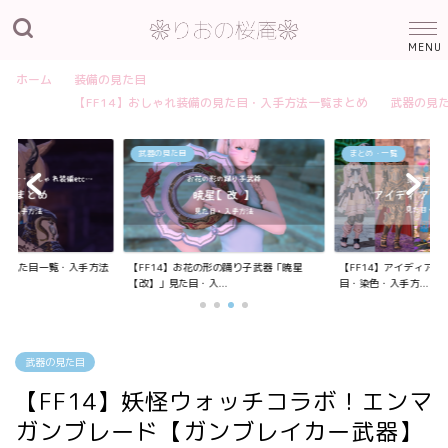
ホーム
装備の見た目
【FF14】おしゃれ装備の見た目・入手方法一覧まとめ
武器の見
武器の見た目
まとめ・一覧
装備の見た目一覧・入手方法
【FF14】お花の形の踊り子武器「暁星
【FF14】アイディア
【改】」見た目・入...
目・染色・入手方...
武器の見た目
【FF14】妖怪ウォッチコラボ！エンマ
ガンブレード【ガンブレイカー武器】