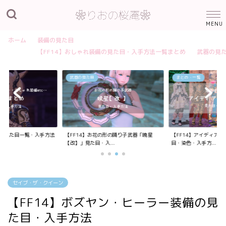
ホーム
装備の見た目
【FF14】おしゃれ装備の見た目・入手方法一覧まとめ
武器の見
武器の見た目
まとめ・一覧
装備の見た目一覧・入手方法
【FF14】お花の形の踊り子武器「暁星
【FF14】アイディア
【改】」見た目・入...
目・染色・入手方...
セイブ・ザ・クイーン
【FF14】ボズヤン・ヒーラー装備の見
た目・入手方法