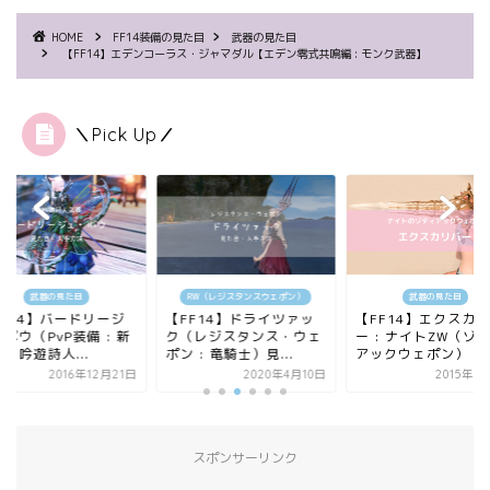
HOME
FF14装備の見た目
武器の見た目
【FF14】エデンコーラス・ジャマダル【エデン零式共鳴編 : モンク武器】
＼Pick Up／
武器の見た目
RW（レジスタンスウェポン）
武器の見た目
FF14】バードリージ
【FF14】ドライツァッ
【FF14】エクスカ
ボウ（PvP装備 : 新
ク（レジスタンス・ウェ
ー : ナイトZW（ゾ
【吟遊詩人...
ポン : 竜騎士）見...
アックウェポン）
2016年12月21日
2020年4月10日
2015年6
スポンサーリンク