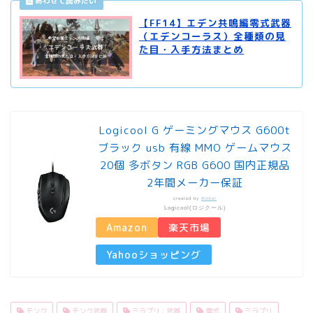
【FF14】エデン共鳴編零式武器
（エデンコーラス）全種類の見
た目・入手方法まとめ
Logicool G ゲーミングマウス G600t
ブラック usb 有線 MMO ゲームマウス
20個 多ボタン RGB G600 国内正規品
2年間メーカー保証
created by
Rinker
Logicool(ロジクール)
Amazon
楽天市場
Yahooショッピング
モンク
モンク武器
ミラプリ : 武器
零式
ミラプリ