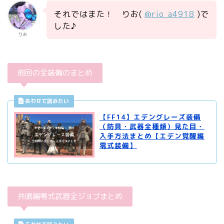
それではまた！ りお(
@rio_a4918
)で
した♪
りお
前回の全装備のまとめ
【FF14】エデングレーズ装備
（防具・武器全種類）見た目・
入手方法まとめ【エデン覚醒編
零式装備】
共鳴編零式武器全ジョブまとめ