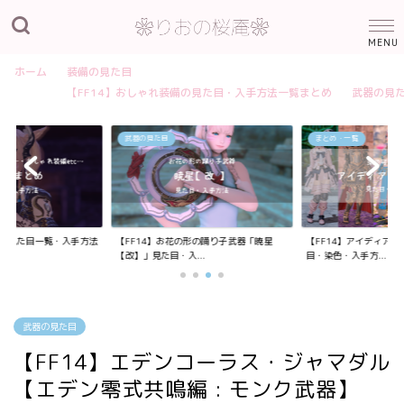
ホーム
装備の見た目
【FF14】おしゃれ装備の見た目・入手方法一覧まとめ
武器の見
武器の見た目
まとめ・一覧
装備の見た目一覧・入手方法
【FF14】お花の形の踊り子武器「暁星
【FF14】アイディア
【改】」見た目・入...
目・染色・入手方...
武器の見た目
【FF14】エデンコーラス・ジャマダル
【エデン零式共鳴編 : モンク武器】