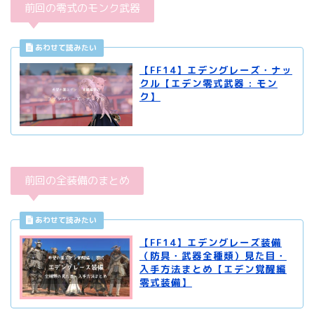
前回の零式のモンク武器
【FF14】エデングレーズ・ナッ
クル【エデン零式武器 : モン
ク】
前回の全装備のまとめ
【FF14】エデングレーズ装備
（防具・武器全種類）見た目・
入手方法まとめ【エデン覚醒編
零式装備】