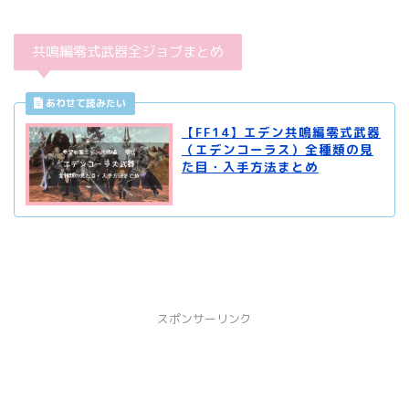
共鳴編零式武器全ジョブまとめ
【FF14】エデン共鳴編零式武器
（エデンコーラス）全種類の見
た目・入手方法まとめ
スポンサーリンク