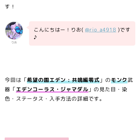
す！
こんにちはー！りお(
@rio_a4918
)です
♪
りお
今回は「
希望の園エデン : 共鳴編零式
」の
モンク
武
器「
エデンコーラス・ジャマダル
」の見た目・染
色・ステータス・入手方法の詳細です。