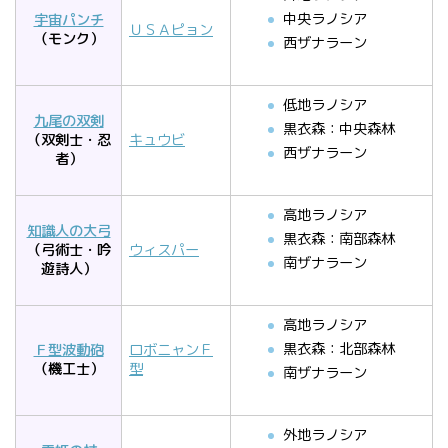
中央ラノシア
宇宙パンチ
ＵＳＡピョン
（モンク）
西ザナラーン
低地ラノシア
九尾の双剣
黒衣森：中央森林
（双剣士・忍
キュウビ
西ザナラーン
者）
高地ラノシア
知識人の大弓
黒衣森：南部森林
（弓術士・吟
ウィスパー
南ザナラーン
遊詩人）
高地ラノシア
黒衣森：北部森林
Ｆ型波動砲
ロボニャンＦ
（機工士）
型
南ザナラーン
外地ラノシア