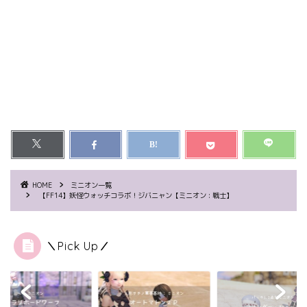
HOME
ミニオン一覧
【FF14】妖怪ウォッチコラボ！ジバニャン【ミニオン : 戦士】
＼Pick Up／