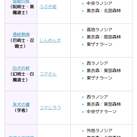
雪姫の杖
中央ラノシア
（呪術士・黒
ふぶき姫
黒衣森：北部森林
魔道士）
高地ラノシア
憑依教典
黒衣森：南部森林
（巴術士・召
じんめん犬
東ザナラーン
喚士）
西ラノシア
白犬の杖
黒衣森：東部森林
（幻術士・白
コマさん
東ザナラーン
魔道士）
西ラノシア
黒衣森：東部森林
朱犬の書
コマじろう
（学者）
中央ザナラーン
外地ラノシア