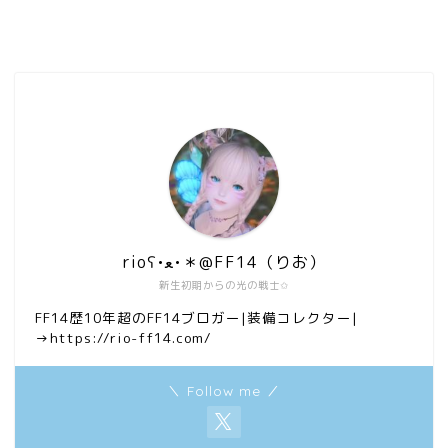
rioʕ•ﻌ•＊@FF14（りお）
新生初期からの光の戦士✩
FF14歴10年超のFF14ブロガー|装備コレクター|
→https://rio-ff14.com/
＼ Follow me ／