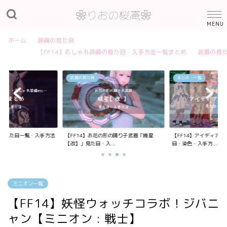
ホーム
装備の見た目
【FF14】おしゃれ装備の見た目・入手方法一覧まとめ
武器の見
武器の見た目
まとめ・一覧
装備の見た目一覧・入手方法
【FF14】お花の形の踊り子武器「暁星
【FF14】アイディア
【改】」見た目・入...
目・染色・入手方...
ミニオン一覧
【FF14】妖怪ウォッチコラボ！ジバニ
ャン【ミニオン : 戦士】