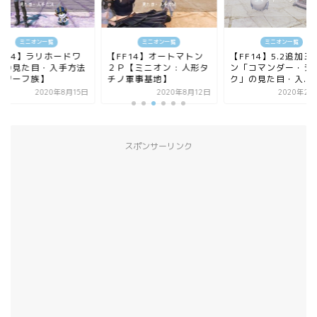
ミニオン一覧
ミニオン一覧
ミニオン一覧
FF14】ラリホードワ
【FF14】オートマトン
【FF14】5.2追加ミ
フの見た目・入手方法
２Ｐ【ミニオン : 人形タ
ン「コマンダー・シ
ドワーフ族】
チノ軍事基地】
ク」の見た目・入...
2020年8月15日
2020年8月12日
2020年2月
スポンサーリンク