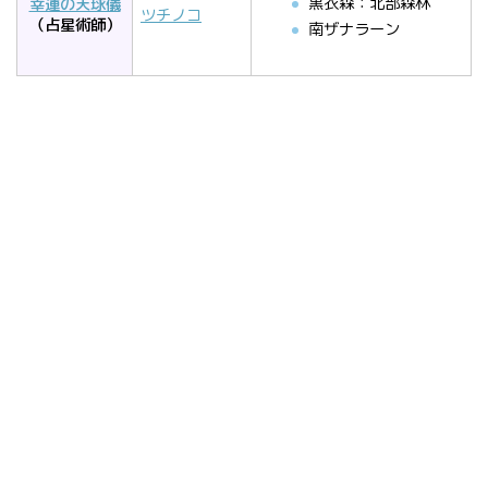
黒衣森：北部森林
幸運の天球儀
ツチノコ
（占星術師）
南ザナラーン