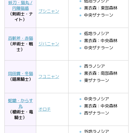
低地ラノシア
妖刀・猫丸 /
黒衣森：東部森林
円陣猫盾
ブシニャン
（剣術士・ナ
中央ザナラーン
イト）
低地ラノシア
百斬斧・赤猫
黒衣森：中央森林
（斧術士・戦
ジバニャン
中央ザナラーン
士）
西ラノシア
黒衣森：南部森林
同田貫・冬猫
フユニャン
（暗黒騎士）
東ザナラーン
中央ラノシア
蛇鎗・からす
黒衣森：中央森林
丸
オロチ
（槍術士・竜
西ザナラーン
騎士）
外地ラノシア