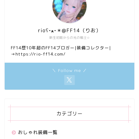
rioʕ•ﻌ•＊@FF14（りお）
新生初期からの光の戦士✩
FF14歴10年超のFF14ブロガー|装備コレクター|
→https://rio-ff14.com/
＼ Follow me ／
カテゴリー
おしゃれ装備一覧