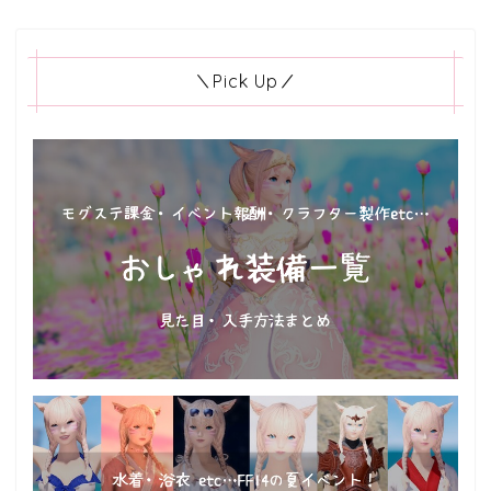
＼Pick Up／