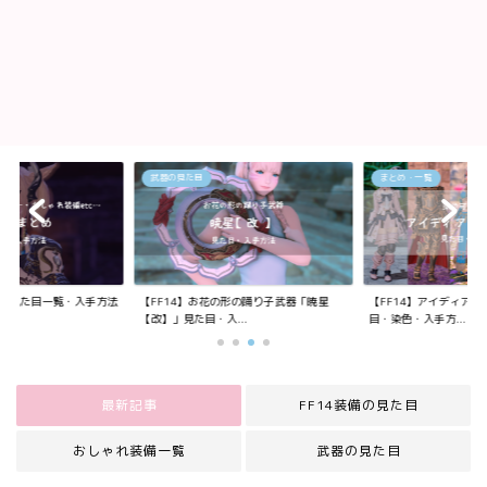
武器の見た目
まとめ・一覧
装備の見た目一覧・入手方法
【FF14】お花の形の踊り子武器「暁星
【FF14】アイディア
【改】」見た目・入...
目・染色・入手方...
最新記事
FF14装備の見た目
おしゃれ装備一覧
武器の見た目