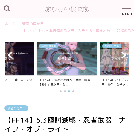
ホーム
装備の見た目
【FF14】おしゃれ装備の見た目・入手方法一覧まとめ
武器の見
武器の見た目
まとめ・一覧
装備の見た目一覧・入手方法
【FF14】お花の形の踊り子武器「暁星
【FF14】アイディア
【改】」見た目・入...
目・染色・入手方...
武器の見た目
【FF14】5.3極討滅戦・忍者武器 : ナ
イフ・オブ・ライト