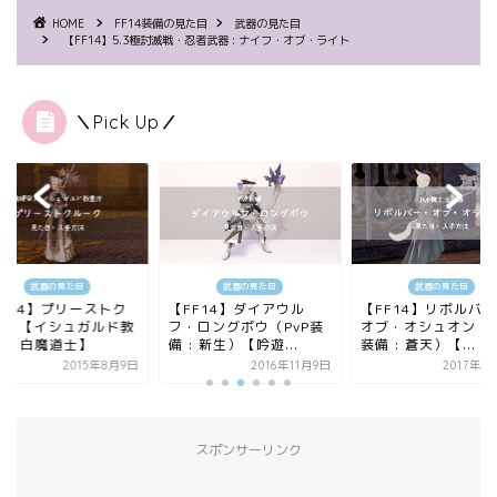
HOME
FF14装備の見た目
武器の見た目
【FF14】5.3極討滅戦・忍者武器 : ナイフ・オブ・ライト
＼Pick Up／
武器の見た目
武器の見た目
武器の見た目
FF14】プリーストク
【FF14】ダイアウル
【FF14】リボルバ
ーク【イシュガルド教
フ・ロングボウ（PvP装
オブ・オシュオン（P
 : 白魔道士】
備 : 新生）【吟遊...
装備 : 蒼天）【...
2015年8月9日
2016年11月9日
2017年1
スポンサーリンク