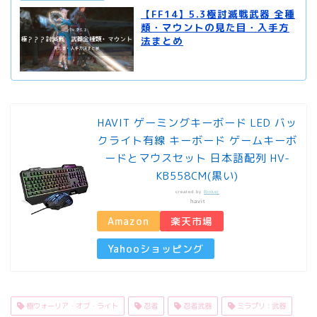
【FF14】5.3極討滅戦武器 全種
類・マウントの見た目・入手方
法まとめ
HAVIT ゲーミングキーボード LED バッ
クライト有線 キーボード ゲームキーボ
ードとマウスセット 日本語配列 HV-
KB558CM(黒い)
created by
Rinker
havit
Amazon
楽天市場
Yahooショッピング
極ウォーリア・オブ・ライト
忍者
忍者武器
ミラプリ : 武器