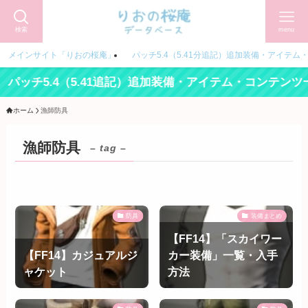
検索
menu
メインサイト「りおの桜庵」
パッチ5.4（5.41分追記）追加装備・アイテム
パッチ5.4（5.41追記）追加装備・アイテム・コンテンツ
ホーム
漁師防具
漁師防具
– tag –
防具
装備まとめ
【FF14】「スカイワー
【FF14】カジュアルジ
カー装備」一覧・入手
ャケット
方法