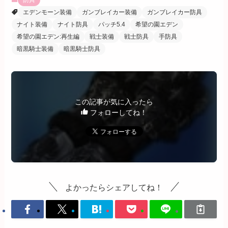
エデンモーン装備
ガンブレイカー装備
ガンブレイカー防具
ナイト装備
ナイト防具
パッチ5.4
希望の園エデン
希望の園エデン:再生編
戦士装備
戦士防具
手防具
暗黒騎士装備
暗黒騎士防具
この記事が気に入ったら
フォローしてね！
よかったらシェアしてね！