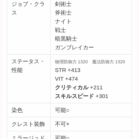
ジョブ・クラ
剣術士
ス
斧術士
ナイト
戦士
暗黒騎士
ガンブレイカー
ステータス・
物理防御力 1320 魔法防御力 1320
性能
STR +413
VIT +474
クリティカル
+211
スキルスピード
+301
染色
可能○
クレスト装飾
不可×
ミラージュド
可能○