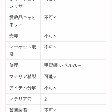
レッサー
愛蔵品キャビ
不可×
ネット
売却
不可×
マーケット取
不可×
引
修理
甲冑師 レベル70～
マテリア精製
可能○
アイテム分解
不可×
マテリア穴
2
禁断装着
不可×