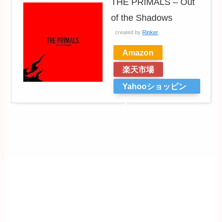
THE PRIMALS – Out
of the Shadows
created by
Rinker
Amazon
楽天市場
Yahooショッピン
グ