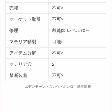
売却
不可×
マーケット取引
不可×
修理
裁縫師 レベル70～
マテリア精製
可能○
アイテム分解
不可×
マテリア穴
2
禁断装着
不可×
「エデンモーン・スカウトボレロ」基本情報