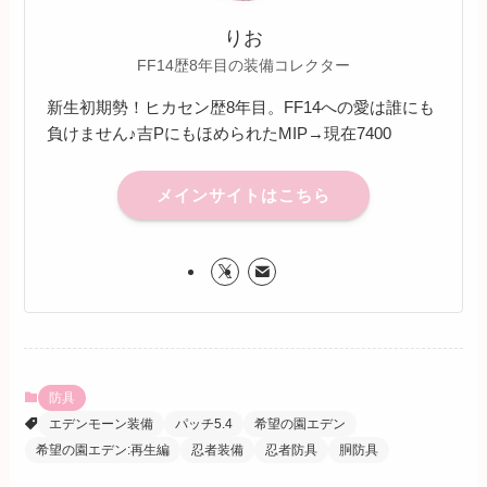
りお
FF14歴8年目の装備コレクター
新生初期勢！ヒカセン歴8年目。FF14への愛は誰にも
負けません♪吉PにもほめられたMIP→現在7400
メインサイトはこちら
防具
エデンモーン装備
パッチ5.4
希望の園エデン
希望の園エデン:再生編
忍者装備
忍者防具
胴防具