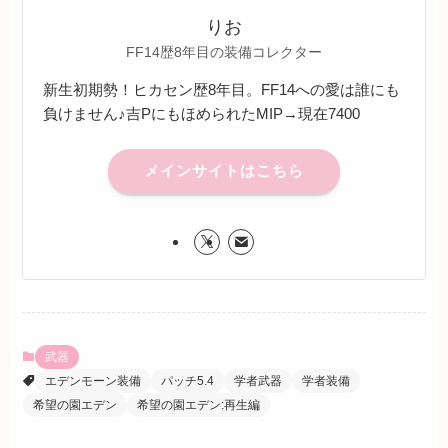
りお
FF14歴8年目の装備コレクター
新生初期勢！ヒカセン歴8年目。FF14への愛は誰にも
負けません♪吉PにもほめられたMIP→現在7400
メインサイトはこちら
武器
エデンモーン装備
パッチ5.4
学者武器
学者装備
希望の園エデン
希望の園エデン:再生編