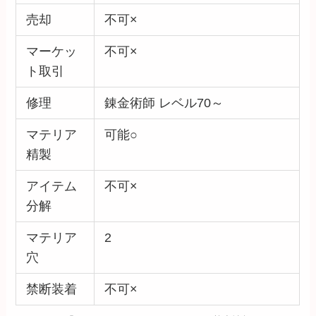
売却
不可×
マーケッ
不可×
ト取引
修理
錬金術師 レベル70～
マテリア
可能○
精製
アイテム
不可×
分解
マテリア
2
穴
禁断装着
不可×