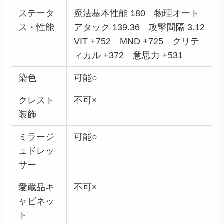
ステータ
魔法基本性能 180 物理オート
ス・性能
アタック 139.36 攻撃間隔 3.12
VIT +752 MND +725 クリテ
ィカル +372 意思力 +531
染色
可能○
クレスト
不可×
装飾
ミラージ
可能○
ュドレッ
サー
愛蔵品キ
不可×
ャビネッ
ト