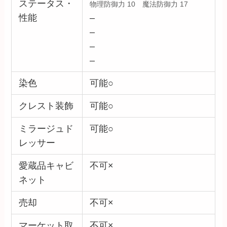
ステータス・
物理防御力 10 魔法防御力 17
性能
–
–
–
–
染色
可能○
クレスト装飾
可能○
ミラージュド
可能○
レッサー
愛蔵品キャビ
不可×
ネット
売却
不可×
マーケット取
不可×