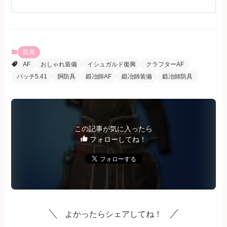
防具
AF
おしゃれ装備
イシュガルド復興
クラフターAF
パッチ5.41
胴防具
鍛冶師AF
鍛冶師装備
鍛冶師防具
この記事が気に入ったら
フォローしてね！
よかったらシェアしてね！