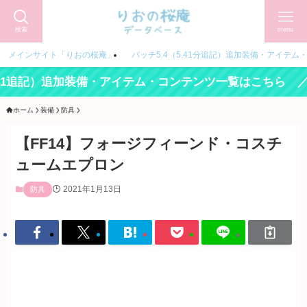
検索
menu
メインサイト「りおの桜庵」
パッチ5.4（5.41分追記）追加装備・アイテム
追記）追加装備・アイテム・コンテンツ一覧はこちら ／
ホーム
装備
防具
【FF14】フォージフィーンド・コスチ
ュームエプロン
2021年1月13日
防具