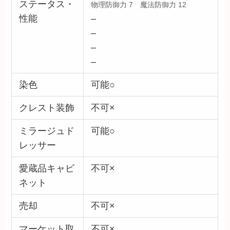
ステータス・
物理防御力 7 魔法防御力 12
性能
–
–
–
–
染色
可能○
クレスト装飾
不可×
ミラージュド
可能○
レッサー
愛蔵品キャビ
不可×
ネット
売却
不可×
マーケット取
不可×