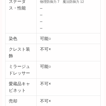
ステータ
物理防御力 7 魔法防御力 12
ス・性能
–
–
–
–
染色
可能○
クレスト装
不可×
飾
ミラージュ
可能○
ドレッサー
愛蔵品キャ
不可×
ビネット
売却
不可×