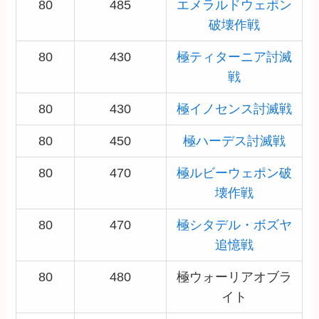
80
485
エメラルドウェポン
破壊作戦
80
430
極ティターニア討滅
戦
80
430
極イノセンス討滅戦
80
450
極ハーデス討滅戦
80
470
極ルビーウェポン破
壊作戦
80
470
極シタデル・ボズヤ
追憶戦
80
480
極ウォーリアオブラ
イト