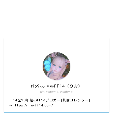
rioʕ•ﻌ•＊@FF14（りお）
新生初期からの光の戦士✩
FF14歴10年超のFF14ブロガー|装備コレクター|
→https://rio-ff14.com/