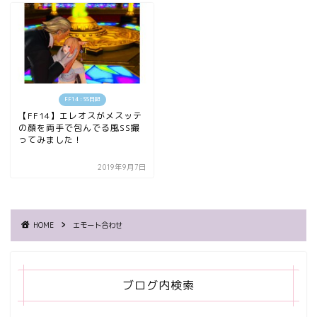
FF14 : SS日記
【FF14】エレオスがメスッテ
の顔を両手で包んでる風SS撮
ってみました！
2019年9月7日
HOME
エモート合わせ
ブログ内検索