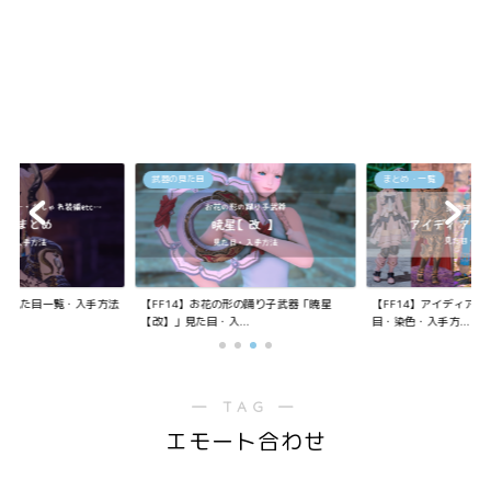
武器の見た目
まとめ・一覧
装備の見た目一覧・入手方法
【FF14】お花の形の踊り子武器「暁星
【FF14】アイディア
【改】」見た目・入...
目・染色・入手方...
― TAG ―
エモート合わせ