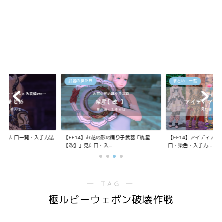
武器の見た目
まとめ・一覧
装備の見た目一覧・入手方法
【FF14】お花の形の踊り子武器「暁星
【FF14】アイディア
【改】」見た目・入...
目・染色・入手方...
― TAG ―
極ルビーウェポン破壊作戦