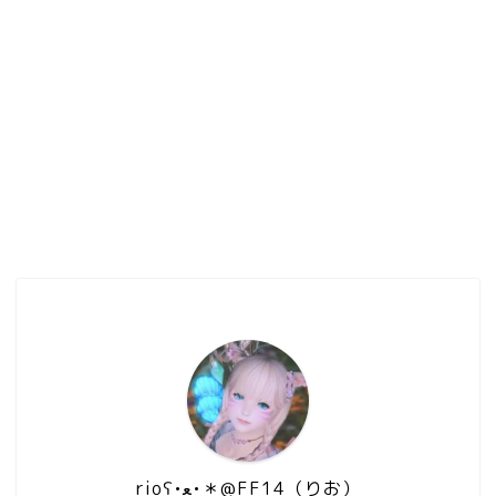
rioʕ•ﻌ•＊@FF14（りお）