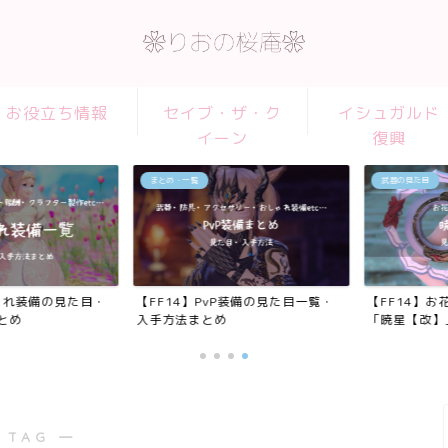
お役立ち情報
セイブ・ザ・ク
イシュガルド
イーン
復興
まとめ・一覧
武器の見た目
れ装備の見た目・
【FF14】PvP装備の見た目一覧・
【FF14】お花
め
入手方法まとめ
「暁星【改】」見
 TAG ―