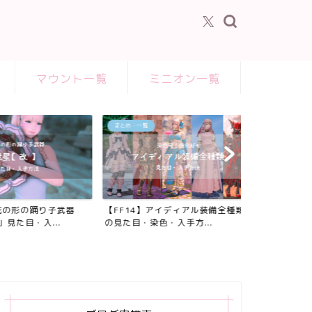
マウント一覧
ミニオン一覧
まとめ・一覧
の形の踊り子武器
【FF14】アイディアル装備全種類
た目・入...
の見た目・染色・入手方...