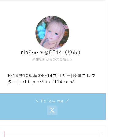
rioʕ•ﻌ•＊@FF14（りお）
新生初期からの光の戦士✩
FF14歴10年超のFF14ブロガー|装備コレク
ター|
→https://rio-ff14.com/
＼ Follow me ／