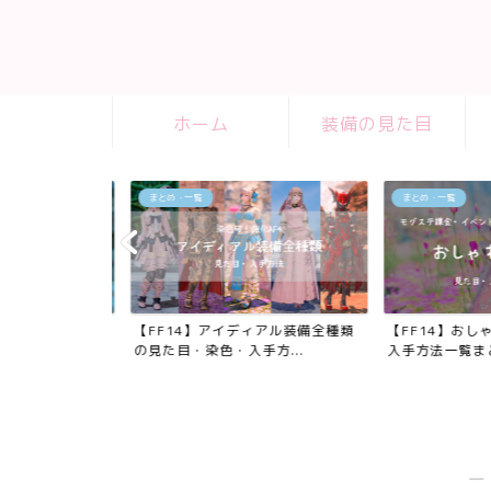
ホーム
装備の見た目
まとめ・一覧
まとめ・一覧
の踊り子武器
【FF14】アイディアル装備全種類
【FF14】おしゃ
入...
の見た目・染色・入手方...
入手方法一覧まと
―