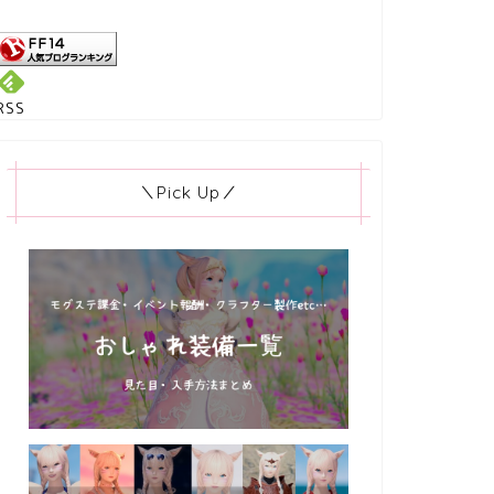
RSS
＼Pick Up／