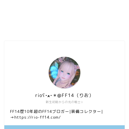
rioʕ•ﻌ•＊@FF14（りお）
新生初期からの光の戦士✩
FF14歴10年超のFF14ブロガー|装備コレクター|
→https://rio-ff14.com/