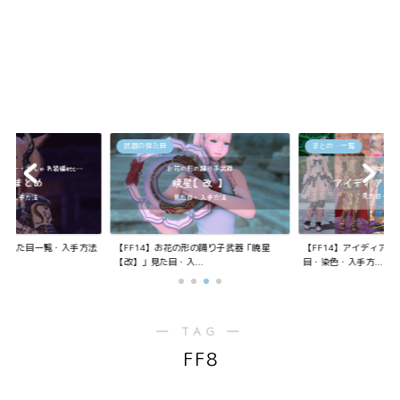
武器の見た目
まとめ・一覧
装備の見た目一覧・入手方法
【FF14】お花の形の踊り子武器「暁星
【FF14】アイディア
【改】」見た目・入...
目・染色・入手方...
― TAG ―
FF8