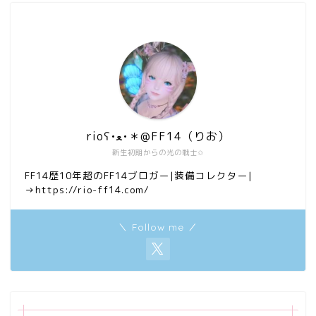
rioʕ•ﻌ•＊@FF14（りお）
新生初期からの光の戦士✩
FF14歴10年超のFF14ブロガー|装備コレクター|
→https://rio-ff14.com/
＼ Follow me ／