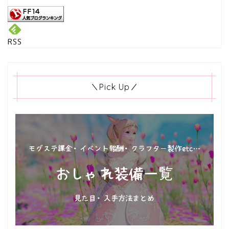
RSS
＼Pick Up／