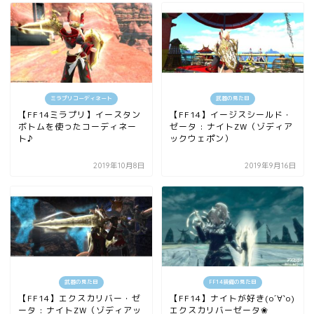
ミラプリコーディネート
武器の見た目
【FF14ミラプリ】イースタン
【FF14】イージスシールド・
ボトムを使ったコーディネー
ゼータ : ナイトZW（ゾディア
ト♪
ックウェポン）
2019年10月8日
2019年9月16日
武器の見た目
FF14装備の見た目
【FF14】エクスカリバー・ゼ
【FF14】ナイトが好き(о´∀`о)
ータ : ナイトZW（ゾディアッ
エクスカリバーゼータ❀