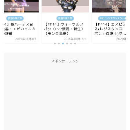
武器の見た目
武器の見た目
RW（レジスタンスウェポン
FF14】極ハーデス召
【FF14】ウォーウルフ
【FF14】エスピリ
士武器 : エピカイルカ
パタ（PvP装備 : 新生）
ス(レジスタンス・ウ
アの詳細
【モンク武器】
ポン : 召喚士)見...
2019年11月4日
2016年10月13日
2020年4
スポンサーリンク