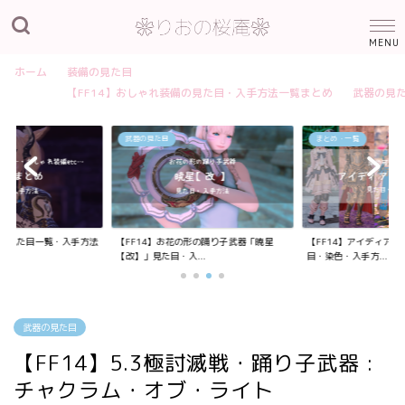
ホーム
装備の見た目
【FF14】おしゃれ装備の見た目・入手方法一覧まとめ
武器の見
武器の見た目
まとめ・一覧
装備の見た目一覧・入手方法
【FF14】お花の形の踊り子武器「暁星
【FF14】アイディア
【改】」見た目・入...
目・染色・入手方...
武器の見た目
【FF14】5.3極討滅戦・踊り子武器 :
チャクラム・オブ・ライト