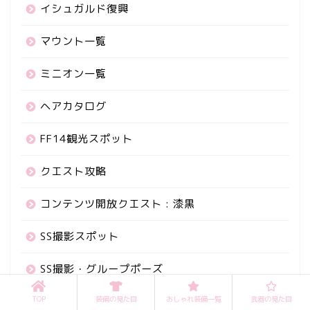
イシュガルド復興
マウント一覧
ミニオン一覧
ヘアカタログ
FF14観光スポット
クエスト攻略
コンテンツ開放クエスト : 漆黒
SS撮影スポット
SS撮影・グループポーズ
セイブ・ザ・クイーン
TOP
装備の見た目
おしゃれ装備一覧
武器の見た目