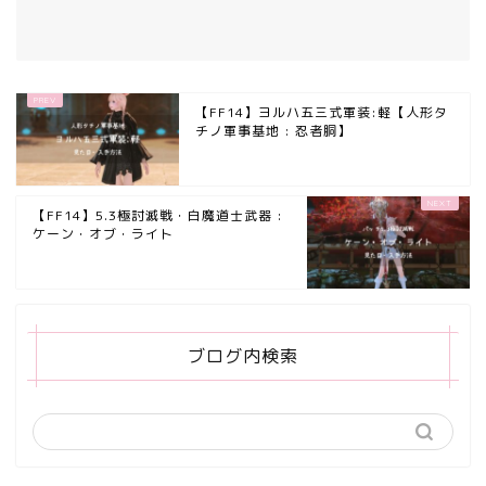
【FF14】ヨルハ五三式軍装:軽【人形タ
チノ軍事基地 : 忍者胴】
【FF14】5.3極討滅戦・白魔道士武器 :
ケーン・オブ・ライト
ブログ内検索