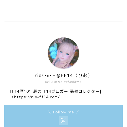
rioʕ•ﻌ•＊@FF14（りお）
新生初期からの光の戦士✩
FF14歴10年超のFF14ブロガー|装備コレクター|
→https://rio-ff14.com/
＼ Follow me ／