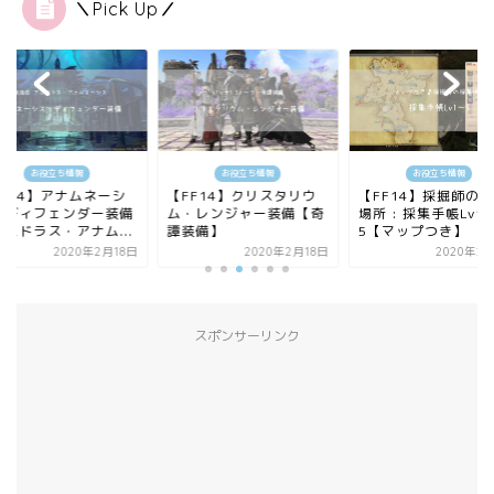
＼Pick Up／
お役立ち情報
お役立ち情報
お役立ち情報
FF14】アナムネーシ
【FF14】クリスタリウ
【FF14】採掘師の
・ディフェンダー装備
ム・レンジャー装備【奇
場所 : 採集手帳Lv1
アニドラス・アナム...
譚装備】
5【マップつき】
2020年2月18日
2020年2月18日
2020年2
スポンサーリンク