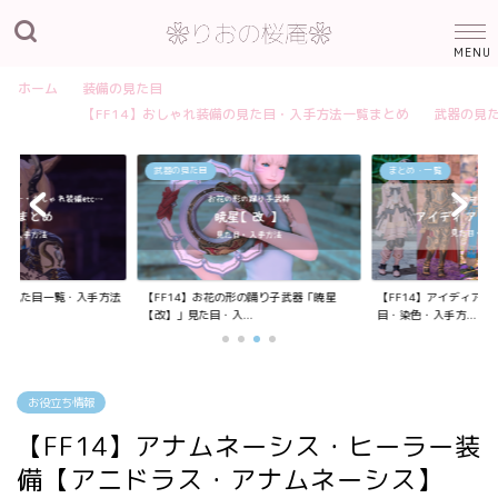
ホーム
装備の見た目
【FF14】おしゃれ装備の見た目・入手方法一覧まとめ
武器の見
武器の見た目
まとめ・一覧
装備の見た目一覧・入手方法
【FF14】お花の形の踊り子武器「暁星
【FF14】アイディア
【改】」見た目・入...
目・染色・入手方...
お役立ち情報
【FF14】アナムネーシス・ヒーラー装
備【アニドラス・アナムネーシス】