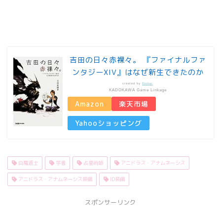
吉田の日々赤裸々。 『ファイナルファ
ンタジーXIV』はなぜ新生できたのか
created by
Rinker
KADOKAWA Game Linkage
Amazon
楽天市場
Yahooショッピング
白魔道士
学者
占星術師
アニドラス・アナムネーシス
アニドラス・アナムネーシス装備
ID装備
スポンサーリンク