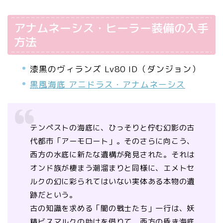
アナムネーシス・ヒーラー装備の入手
方法
漆黒のヴィランズ Lv80 ID（ダンジョン）
黒風海底 アニドラス・アナムネーシス
テンペストの海底に、ひっそりと佇む幻影の古
代都市「アーモロート」。そのさらに向こう、
西方の水底に新たな遺構が発見された。それは
オンド族が棲まう潮溜まりと同様に、エメトセ
ルクの幻に彩られてはいない実体ある本物の遺
跡だという。
古の知識を求める「闇の戦士たち」一行は、妖
精ビスマルクの助けを借りて、西方の昏き海底