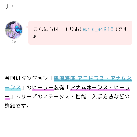
す！
こんにちはー！りお(
@rio_a4918
)です
♪
りお
今回はダンジョン「
黒風海底 アニドラス・アナムネ
ーシス
」の
ヒーラー
装備「
アナムネーシス・ヒーラ
ー
」シリーズのステータス・性能・入手方法などの
詳細です。