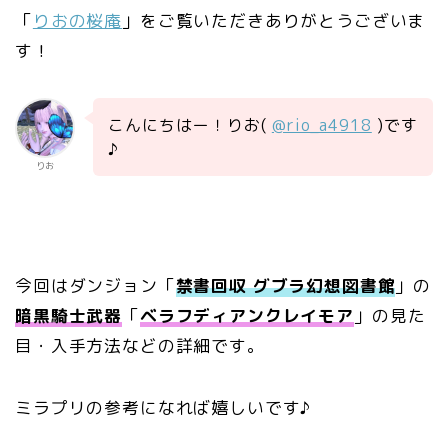
「
りおの桜庵
」をご覧いただきありがとうございま
す！
こんにちはー！りお(
@rio_a4918
)です
♪
りお
今回はダンジョン「
禁書回収 グブラ幻想図書館
」の
暗黒騎士
武器
「
ベラフディアンクレイモア
」の見た
目・入手方法などの詳細です。
ミラプリの参考になれば嬉しいです♪