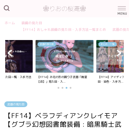
ホーム
装備の見た目
【FF14】おしゃれ装備の見た目・入手方法一覧まとめ
武器の見
武器の見た目
まとめ・一覧
装備の見た目一覧・入手方法
【FF14】お花の形の踊り子武器「暁星
【FF14】アイディア
【改】」見た目・入...
目・染色・入手方...
武器の見た目
【FF14】ベラフディアンクレイモア
【グブラ幻想図書館装備 : 暗黒騎士武