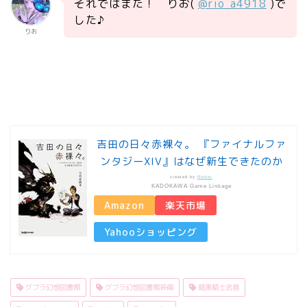
それではまた！ りお(
@rio_a4918
)で
した♪
りお
吉田の日々赤裸々。 『ファイナルファ
ンタジーXIV』はなぜ新生できたのか
created by
Rinker
KADOKAWA Game Linkage
Amazon
楽天市場
Yahooショッピング
グブラ幻想図書館
グブラ幻想図書館装備
暗黒騎士武器