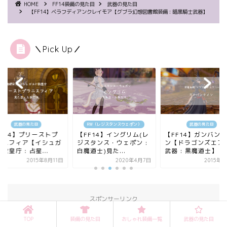
HOME
FF14装備の見た目
武器の見た目
【FF14】ベラフディアンクレイモア【グブラ幻想図書館装備 : 暗黒騎士武器】
＼Pick Up／
武器の見た目
RW（レジスタンスウェポン）
武器の見た目
FF14】プリーストプ
【FF14】イングリム(レ
【FF14】ガンバン
ニスフィア【イシュガ
ジスタンス・ウェポン :
ン【ドラゴンズエア
教皇庁 : 占星...
白魔道士)見た...
武器 : 黒魔道士】
2015年8月11日
2020年4月7日
2015年
スポンサーリンク
TOP
装備の見た目
おしゃれ装備一覧
武器の見た目