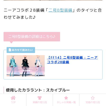
ニーアコラボ２B装備「
二号B型装備
」のタイツと合
わせてみました♪
二号B型装備の詳細はこちら♪
【FF14】二号B型装備 : ニーア
コラボ2B装備
使用したカララント : スカイブルー
TOP
装備の見た目
おしゃれ装備一覧
武器の見た目