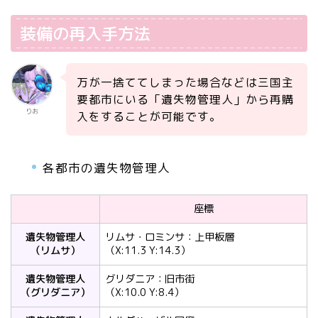
装備の再入手方法
万が一捨ててしまった場合などは三国主
要都市にいる「遺失物管理人」から再購
りお
入をすることが可能です。
各都市の遺失物管理人
座標
遺失物管理人
リムサ・ロミンサ：上甲板層
（リムサ）
（X:11.3 Y:14.3）
遺失物管理人
グリダニア：旧市街
（グリダニア）
（X:10.0 Y:8.4）