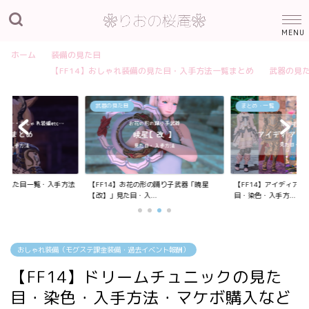
ホーム
装備の見た目
【FF14】おしゃれ装備の見た目・入手方法一覧まとめ
武器の見
武器の見た目
まとめ・一覧
装備の見た目一覧・入手方法
【FF14】お花の形の踊り子武器「暁星
【FF14】アイディア
【改】」見た目・入...
目・染色・入手方...
おしゃれ装備（モグステ課金装備・過去イベント報酬）
【FF14】ドリームチュニックの見た
目・染色・入手方法・マケボ購入など