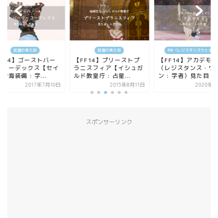
武器の見た目
武器の見た目
RW（レジスタンスウェポン
FF14】ゴーストバー
【FF14】プリーストプ
【FF14】アカデモス
・コーデックス【セイ
ラニスフィア【イシュガ
（レジスタンス・ウ
ン海装備 : 学...
ルド教皇庁 : 占星...
ン : 学者）見た目・..
2017年7月10日
2015年8月11日
2020年4
スポンサーリンク