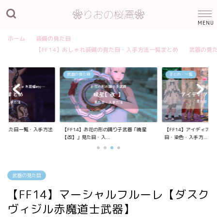
ホーム
装備の見た目
【FF14】おしゃれ装備の見た目・入手方法一覧まとめ
武器の見
武器の見た目
まとめ・一覧
装備の見た目一覧・入手方法
【FF14】お花の形の踊り子武器「暁星
【FF14】アイディア
【改】」見た目・入...
目・染色・入手方...
武器の見た目
【FF14】マーシャルフルーレ【ダスク
ヴィジル赤魔道士武器】