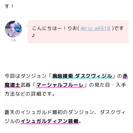
す！
こんにちはー！りお(
@rio_a4918
)です
♪
りお
今回はダンジョン「
廃砦捜索 ダスクヴィジル
」の
赤
魔道士
武器「
マーシャルフルーレ
」の見た目・入手
方法などの詳細です。
蒼天のイシュガルド最初のダンジョン、ダスクヴィ
ジルの
イシュガルディアン装備
。