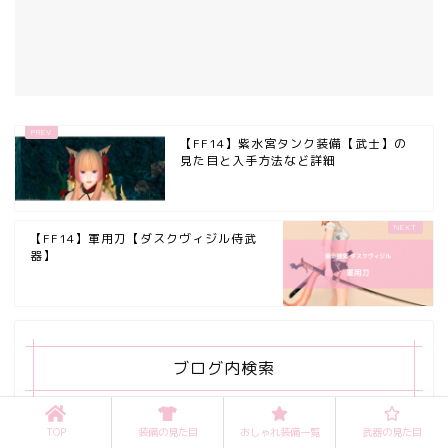
【FF14】紫水宮タンク装備【武士】の
見た目と入手方法など詳細
【FF14】軍用刀【ダスクヴィジル侍武
器】
ブログ内検索
TOP
装備の見た目
おしゃれ装備一覧
武器の見た目