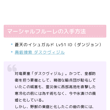
マーシャルフルーレの入手方法
蒼天のイシュガルド Lv51 ID（ダンジョン）
廃砦捜索 ダスクヴィジル
対竜要塞「ダスクヴィジル」。かつて、皇都防
衛を担う要衝として、精強な騎兵団が駐屯して
いたこの城塞も、霊災後に西部高地を直撃した
寒冷化の前には為す術もなく、今や氷漬けの廃
墟と化している。
しかし、野獣の巣窟と化したこの砦の奥には、