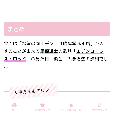
まとめ
今回は「希望の園エデン : 共鳴編零式４層」で入手
することが出来る
黒魔道士
の武器「
エデンコーラ
ス・ロッド
」の見た目・染色・入手方法の詳細でし
た。
入手方法おさらい
エデン零式4層踏破時の宝箱から直接入手
TOP
装備の見た目
おしゃれ装備一覧
武器の見た目
エデン零式4層踏破時に入手できる「共鳴