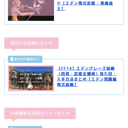
ド【エデン零式武器 : 黒魔道
士】
前回の全装備のまとめ
【FF14】エデングレーズ装備
（防具・武器全種類）見た目・
入手方法まとめ【エデン覚醒編
零式装備】
共鳴編零式武器全ジョブまとめ