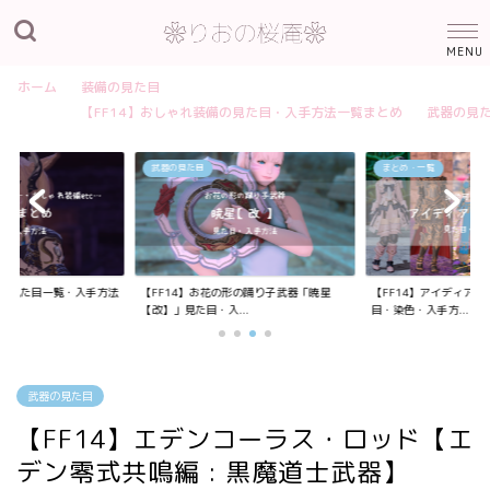
ホーム
装備の見た目
【FF14】おしゃれ装備の見た目・入手方法一覧まとめ
武器の見
武器の見た目
まとめ・一覧
装備の見た目一覧・入手方法
【FF14】お花の形の踊り子武器「暁星
【FF14】アイディア
【改】」見た目・入...
目・染色・入手方...
武器の見た目
【FF14】エデンコーラス・ロッド【エ
デン零式共鳴編 : 黒魔道士武器】