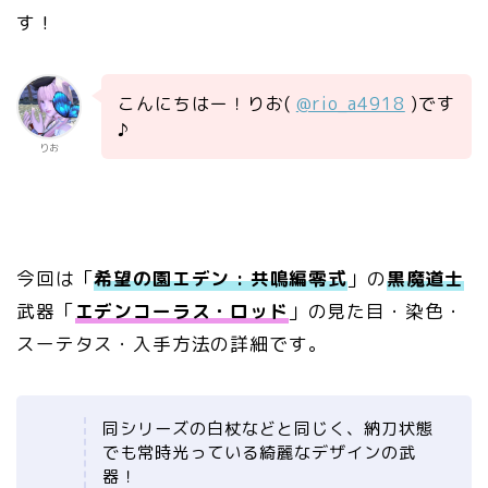
す！
こんにちはー！りお(
@rio_a4918
)です
♪
りお
今回は「
希望の園エデン : 共鳴編零式
」の
黒魔道士
武器「
エデンコーラス・ロッド
」の見た目・染色・
スーテタス・入手方法の詳細です。
同シリーズの白杖などと同じく、納刀状態
でも常時光っている綺麗なデザインの武
器！