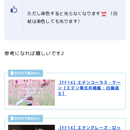
ただし染色すると光らなくなります
（白
杖は染色しても光ります）
参考になれば嬉しいです♪
【FF14】エデンコーラス・ケー
ン【エデン零式共鳴編 : 白魔道
士】
【FF14】エデングレーズ・ロッ