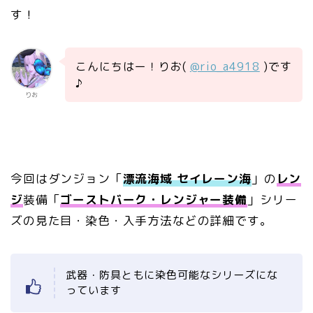
す！
こんにちはー！りお(
@rio_a4918
)です
♪
りお
今回はダンジョン「
漂流海域 セイレーン海
」の
レン
ジ
装備「
ゴーストバーク・レンジャー装備
」シリー
ズの見た目・染色・入手方法などの詳細です。
武器・防具ともに染色可能なシリーズにな
っています