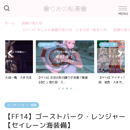
ホーム
装備の見た目
【FF14】おしゃれ装備の見た目・入手方法一覧まとめ
武器の見
武器の見た目
まとめ・一覧
装備の見た目一覧・入手方法
【FF14】お花の形の踊り子武器「暁星
【FF14】アイディア
【改】」見た目・入...
目・染色・入手方...
ID（ダンジョン）装備
【FF14】ゴーストバーク・レンジャー
【セイレーン海装備】