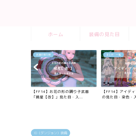
ホーム
装備の見た目
まとめ・一覧
まとめ・一覧
の踊り子武器
【FF14】アイディアル装備全種類
【FF14】おしゃ
入...
の見た目・染色・入手方...
入手方法一覧まと
ID（ダンジョン）装備