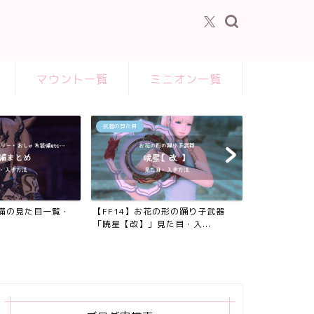
マウント一覧
ミニオン一覧
まとめ・一覧
の形の踊り子武器
【FF14】アイディアル装備全種類
た目・入...
の見た目・染色・入手方...