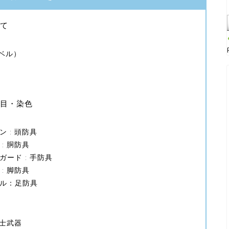
て
ベル）
目・染色
 : 頭防具
: 胴防具
ード : 手防具
: 脚防具
ル：足防具
道士武器