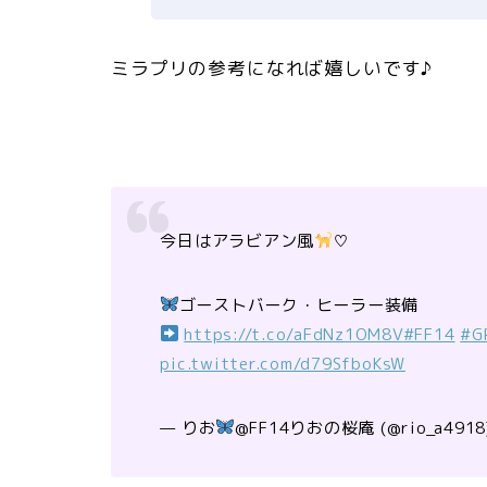
ミラプリの参考になれば嬉しいです♪
今日はアラビアン風
♡
ゴーストバーク・ヒーラー装備
https://t.co/aFdNz1OM8V
#FF14
#G
pic.twitter.com/d79SfboKsW
— りお
@FF14りおの桜庵 (@rio_a4918