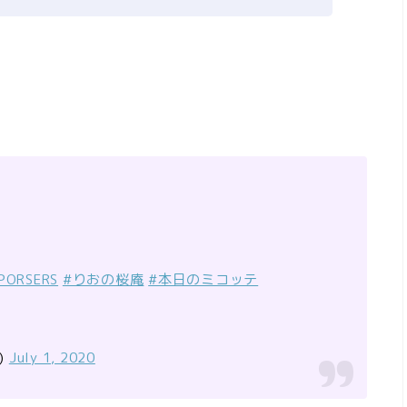
PORSERS
#りおの桜庵
#本日のミコッテ
)
July 1, 2020