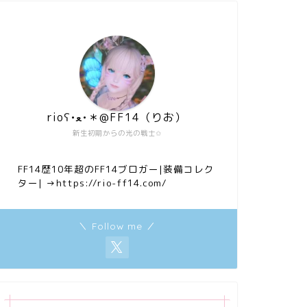
rioʕ•ﻌ•＊@FF14（りお）
新生初期からの光の戦士✩
FF14歴10年超のFF14ブロガー|装備コレク
ター|
→https://rio-ff14.com/
＼ Follow me ／