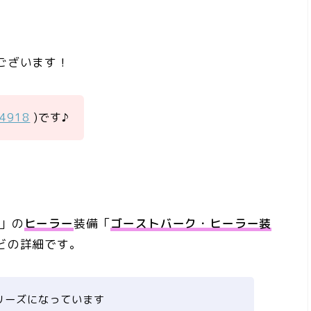
ございます！
a4918
)です♪
」の
ヒーラー
装備「
ゴーストバーク・ヒーラー装
どの詳細です。
リーズになっています