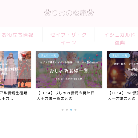
お役立ち情報
セイブ・ザ・ク
イシュガルド
イーン
復興
まとめ・一覧
武器の見た目
れ装備の見た目・
【FF14】PvP装備の見た目一覧・
【FF14】お花
め
入手方法まとめ
「暁星【改】」見