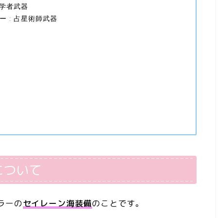
 学者武器
 : 占星術師武器
について
ラーの
セイレーン海装備
のことです。