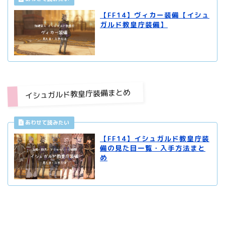
【FF14】ヴィカー装備【イシュ
ガルド教皇庁装備】
イシュガルド教皇庁装備まとめ
【FF14】イシュガルド教皇庁装
備の見た目一覧・入手方法まと
め