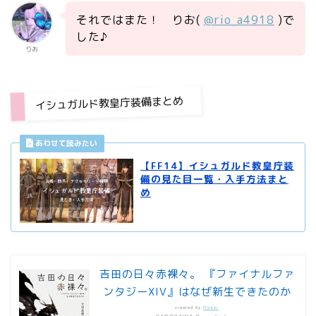
それではまた！ りお(
@rio_a4918
)で
した♪
りお
イシュガルド教皇庁装備まとめ
【FF14】イシュガルド教皇庁装
備の見た目一覧・入手方法まと
め
吉田の日々赤裸々。 『ファイナルファ
ンタジーXIV』はなぜ新生できたのか
created by
Rinker