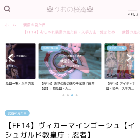
ホーム
装備の見た目
【FF14】おしゃれ装備の見た目・入手方法一覧まとめ
武器の見
武器の見た目
まとめ・一覧
装備の見た目一覧・入手方法
【FF14】お花の形の踊り子武器「暁星
【FF14】アイディア
【改】」見た目・入...
目・染色・入手方...
武器の見た目
【FF14】ヴィカーマインゴーシュ【イ
シュガルド教皇庁 : 忍者】