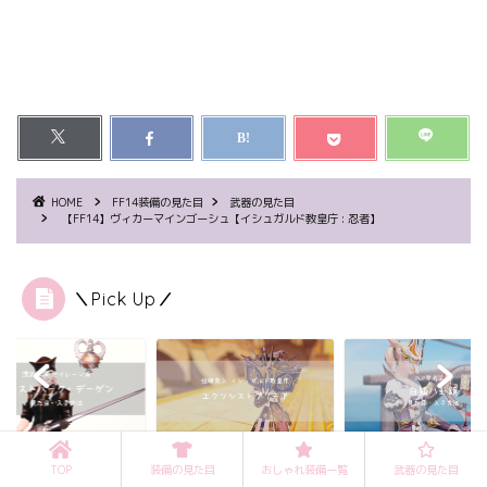
HOME
FF14装備の見た目
武器の見た目
【FF14】ヴィカーマインゴーシュ【イシュガルド教皇庁 : 忍者】
＼Pick Up／
武器の見た目
武器の見た目
武器の見た目
TOP
装備の見た目
おしゃれ装備一覧
武器の見た目
FF14】ゴーストバー
【FF14】エクソシスト
【FF14】白狐八卦鏡