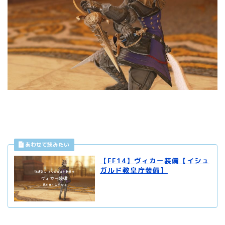
【FF14】ヴィカー装備【イシュ
ガルド教皇庁装備】