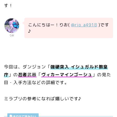
す！
こんにちはー！りお(
@rio_a4918
)です
♪
りお
今回は、ダンジョン「
強硬突入 イシュガルド教皇
庁
」の
忍者
武器
「
ヴィカーマインゴーシュ
」の見た
目・入手方法などの詳細です。
ミラプリの参考になれば嬉しいです♪