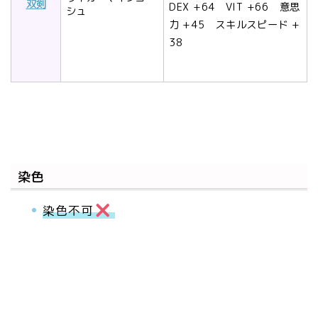
双剣
DEX +64 VIT +66 意思
シュ
力 +45 スキルスピード +
38
染色
染色不可