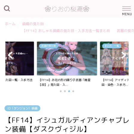
ホーム
装備の見た目
【FF14】おしゃれ装備の見た目・入手方法一覧まとめ
武器の見
武器の見た目
まとめ・一覧
装備の見た目一覧・入手方法
【FF14】お花の形の踊り子武器「暁星
【FF14】アイディア
【改】」見た目・入...
目・染色・入手方...
ID（ダンジョン）装備
【FF14】イシュガルディアンチャプレ
ン装備【ダスクヴィジル】