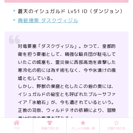
蒼天のイシュガルド Lv51 ID（ダンジョン）
廃砦捜索 ダスクヴィジル
対竜要塞「ダスクヴィジル」。かつて、皇都防
衛を担う要衝として、精強な騎兵団が駐屯して
いたこの城塞も、霊災後に西部高地を直撃した
寒冷化の前には為す術もなく、今や氷漬けの廃
墟と化している。
しかし、野獣の巣窟と化したこの砦の奥には、
イシュガルドの秘宝とも呼ばれたブルーサファ
イア「氷槍石」が、今も遺されているという。
正教の司祭、ウィルドテオの依頼により、冒険
者は秘宝の奪還を試みる！
TOP
装備の見た目
おしゃれ装備一覧
武器の見た目