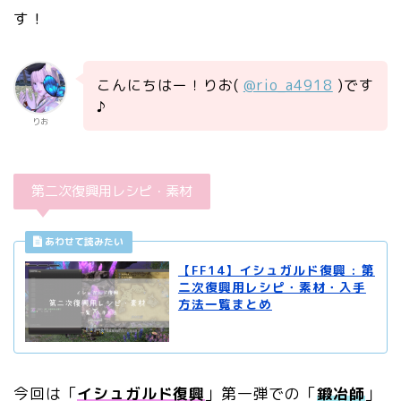
す！
こんにちはー！りお(
@rio_a4918
)です
♪
りお
第二次復興用レシピ・素材
【FF14】イシュガルド復興 : 第
二次復興用レシピ・素材・入手
方法一覧まとめ
今回は「
イシュガルド復興
」第一弾での「
鍛冶師
」