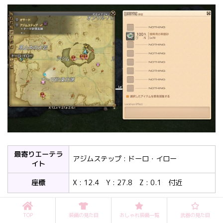
最寄りエーテラ
アジムステップ : ドーロ・イロー
イト
座標
X : 12.4 Y : 27.8 Z : 0.1 付近
TOP
装備の見た目
おしゃれ装備一覧
武器の見た目