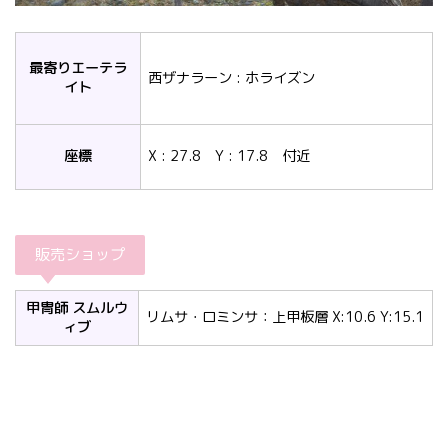
最寄りエーテラ
西ザナラーン : ホライズン
イト
座標
X : 27.8 Y : 17.8 付近
販売ショップ
甲冑師 スムルウ
リムサ・ロミンサ：上甲板層 X:10.6 Y:15.1
ィブ