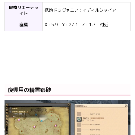
最寄りエーテラ
低地ドラヴァニア : イディルシャイア
イト
座標
X : 5.9 Y : 27.1 Z : 1.7 付近
復興用の精霊銀砂