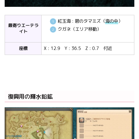
紅玉海 : 碧のタマミズ（
海の中
）
最寄りエーテラ
クガネ（エリア移動）
イト
座標
X : 12.9 Y : 36.5 Z : 0.7 付近
復興用の輝水鉛鉱