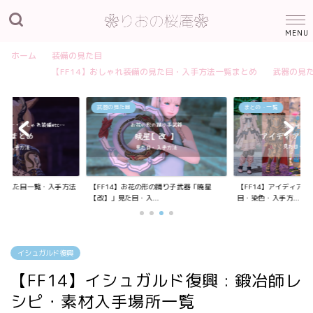
ホーム
装備の見た目
【FF14】おしゃれ装備の見た目・入手方法一覧まとめ
武器の見
武器の見た目
まとめ・一覧
装備の見た目一覧・入手方法
【FF14】お花の形の踊り子武器「暁星
【FF14】アイディア
【改】」見た目・入...
目・染色・入手方...
イシュガルド復興
【FF14】イシュガルド復興 : 鍛冶師レ
シピ・素材入手場所一覧