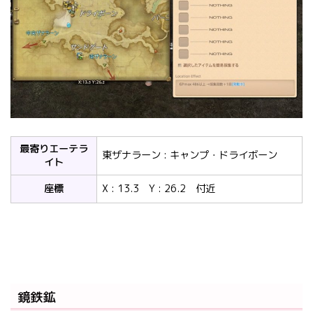
最寄りエーテラ
東ザナラーン : キャンプ・ドライボーン
イト
座標
X : 13.3 Y : 26.2 付近
鏡鉄鉱