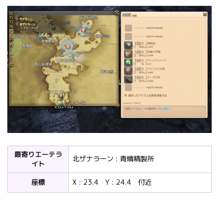
最寄りエーテラ
北ザナラーン : 青燐精製所
イト
座標
X : 23.4 Y : 24.4 付近