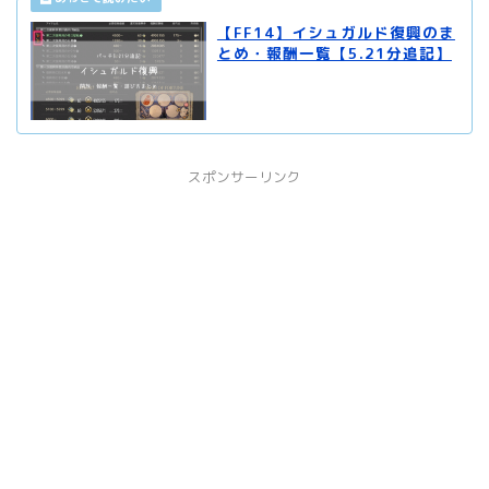
【FF14】イシュガルド復興のま
とめ・報酬一覧【5.21分追記】
スポンサーリンク