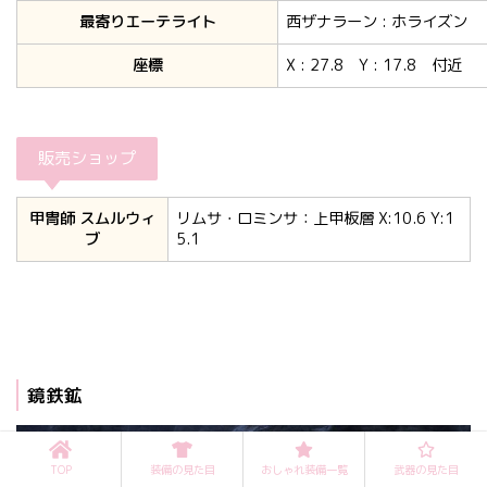
最寄りエーテライト
西ザナラーン : ホライズン
座標
X : 27.8 Y : 17.8 付近
販売ショップ
甲冑師 スムルウィ
リムサ・ロミンサ：上甲板層 X:10.6 Y:1
ブ
5.1
鏡鉄鉱
TOP
装備の見た目
おしゃれ装備一覧
武器の見た目