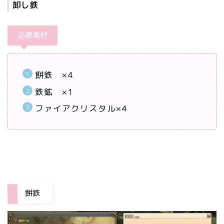
卸し鉄
必要素材
餅鉄 ×4
鉄鉱 ×1
ファイアクリスタル×4
餅鉄