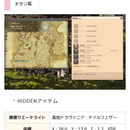
チタン鉱
HIDDENアイテム
最寄りエーテライト
高地ドラヴァニア : テイルフェザー
座標
X : 28.6 Y : 13.8 Z : 1.2 付近