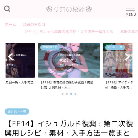
ホーム
装備の見た目
【FF14】おしゃれ装備の見た目・入手方法一覧まとめ
武器の見
武器の見た目
まとめ・一覧
装備の見た目一覧・入手方法
【FF14】お花の形の踊り子武器「暁星
【FF14】アイディア
【改】」見た目・入...
目・染色・入手方...
まとめ・一覧
【FF14】イシュガルド復興 : 第二次復
興用レシピ・素材・入手方法一覧まと