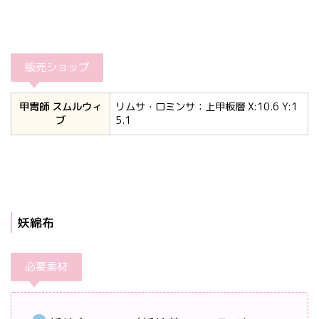
販売ショップ
甲冑師 スムルウィ
リムサ・ロミンサ：上甲板層 X:10.6 Y:1
ブ
5.1
妖綿布
必要素材