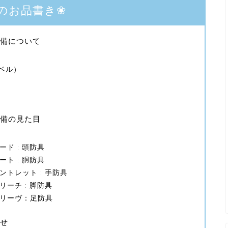
のお品書き❀
備について
ベル）
備の見た目
ド : 頭防具
ト : 胴防具
トレット : 手防具
ーチ : 脚防具
リーヴ：足防具
せ