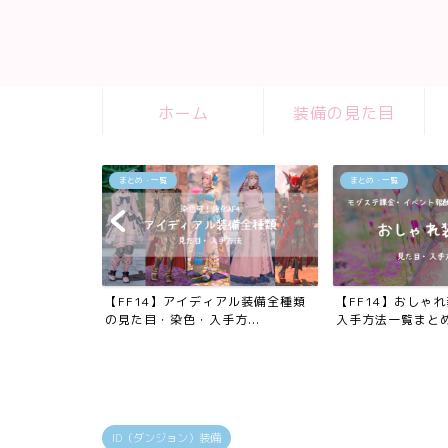
ホーム
装備の見た目
まとめ・一覧
まとめ・一覧
の踊り子武器
【FF14】アイディアル装備全種類
【FF14】おしゃ
入...
の見た目・染色・入手方...
入手方法一覧まと
ID（ダンジョン）装備