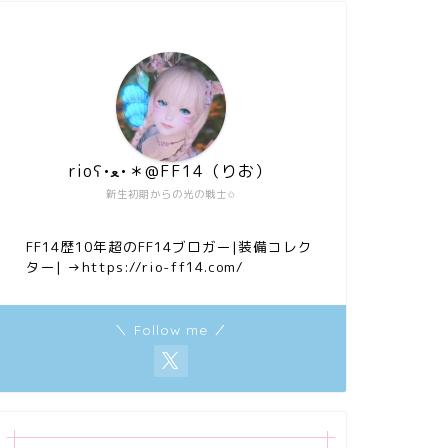
rioʕ•ﻌ•＊@FF14（りお）
新生初期からの光の戦士✩
FF14歴10年超のFF14ブロガー|装備コレク
ター|
→https://rio-ff14.com/
＼ Follow me ／