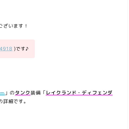
ございます！
a4918
)です♪
ー
」の
タンク
装備「
レイクランド・ディフェンダ
の詳細です。