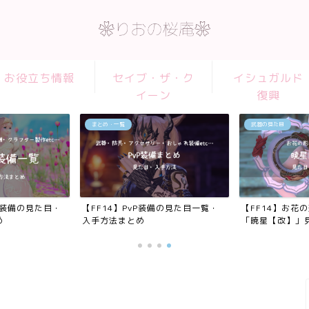
お役立ち情報
セイブ・ザ・ク
イシュガルド
イーン
復興
まとめ・一覧
武器の見た目
れ装備の見た目・
【FF14】PvP装備の見た目一覧・
【FF14】お花
め
入手方法まとめ
「暁星【改】」見