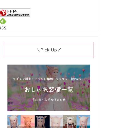
RSS
＼Pick Up／