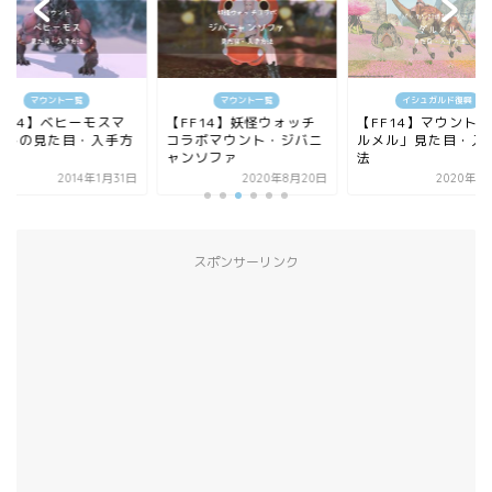
マウント一覧
マウント一覧
イシュガルド復興
FF14】ベヒーモスマ
【FF14】妖怪ウォッチ
【FF14】マウント
ントの見た目・入手方
コラボマウント・ジバニ
ルメル」見た目・入
ャンソファ
法
2014年1月31日
2020年8月20日
2020年3
スポンサーリンク