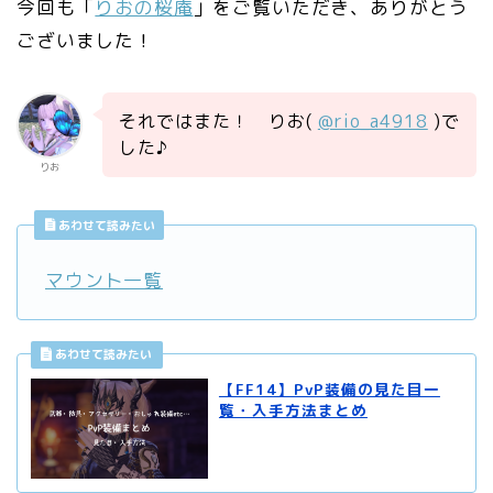
今回も「
りおの桜庵
」をご覧いただき、ありがとう
ございました！
それではまた！ りお(
@rio_a4918
)で
した♪
りお
あわせて読みたい
マウント一覧
【FF14】PvP装備の見た目一
覧・入手方法まとめ