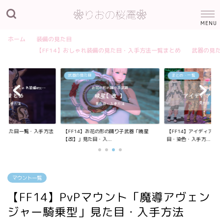
ホーム
装備の見た目
【FF14】おしゃれ装備の見た目・入手方法一覧まとめ
武器の見
武器の見た目
まとめ・一覧
装備の見た目一覧・入手方法
【FF14】お花の形の踊り子武器「暁星
【FF14】アイディア
【改】」見た目・入...
目・染色・入手方...
マウント一覧
【FF14】PvPマウント「魔導アヴェン
ジャー騎乗型」見た目・入手方法