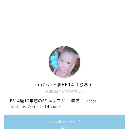
rioʕ•ﻌ•＊@FF14（りお）
新生初期からの光の戦士✩
FF14歴10年超のFF14ブロガー|装備コレクター|
→https://rio-ff14.com/
＼ Follow me ／