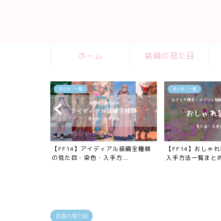
ホーム
装備の見た目
まとめ・一覧
まとめ・一覧
の踊り子武器
【FF14】アイディアル装備全種類
【FF14】おしゃ
入...
の見た目・染色・入手方...
入手方法一覧まと
武器の見た目