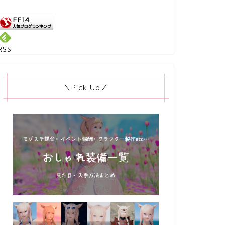
RSS
＼Pick Up／