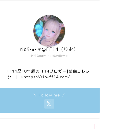
rioʕ•ﻌ•＊@FF14（りお）
新生初期からの光の戦士✩
FF14歴10年超のFF14ブロガー|装備コレク
ター|
→https://rio-ff14.com/
＼ Follow me ／