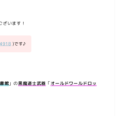
ございます！
a4918
)です♪
図書館
」の
黒魔道士武器
「
オールドワールドロッ