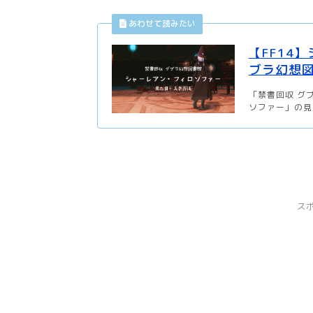
【FF14
ブラ幻想
「禁書回収 グ
ソファー」の見
ス