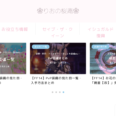
お役立ち情報
セイブ・ザ・ク
イシュガルド
イーン
復興
まとめ・一覧
武器の見た目
れ装備の見た目・
【FF14】PvP装備の見た目一覧・
【FF14】お花
め
入手方法まとめ
「暁星【改】」見