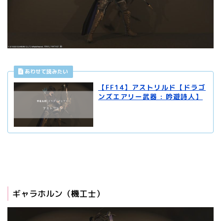
【FF14】アストリルド【ドラゴ
ンズエアリー武器 : 吟遊詩人】
ギャラホルン（機工士）