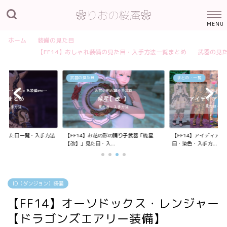
ホーム
装備の見た目
【FF14】おしゃれ装備の見た目・入手方法一覧まとめ
武器の見
武器の見た目
まとめ・一覧
装備の見た目一覧・入手方法
【FF14】お花の形の踊り子武器「暁星
【FF14】アイディア
【改】」見た目・入...
目・染色・入手方...
ID（ダンジョン）装備
【FF14】オーソドックス・レンジャー
【ドラゴンズエアリー装備】