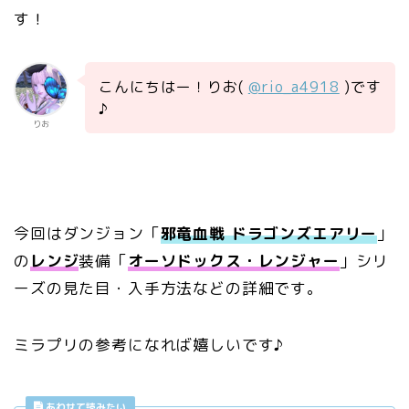
す！
こんにちはー！りお(
@rio_a4918
)です
♪
りお
今回はダンジョン「
邪竜血戦 ドラゴンズエアリー
」
の
レンジ
装備「
オーソドックス・レンジャー
」シリ
ーズの見た目・入手方法などの詳細です。
ミラプリの参考になれば嬉しいです♪