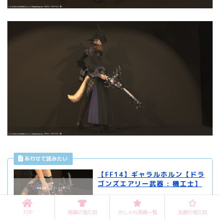
【FF14】ギャラルホルン【ドラ
ゴンズエアリー武器 : 機工士】
TOP
装備の見た目
おしゃれ装備一覧
武器の見た目