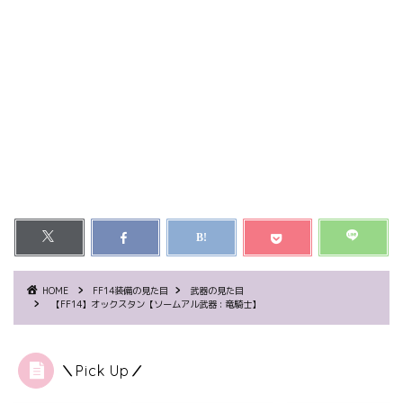
HOME
FF14装備の見た目
武器の見た目
【FF14】オックスタン【ソームアル武器 : 竜騎士】
＼Pick Up／