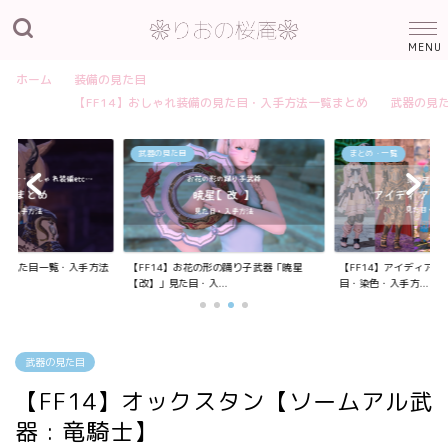
ホーム
装備の見た目
【FF14】おしゃれ装備の見た目・入手方法一覧まとめ
武器の見
武器の見た目
まとめ・一覧
装備の見た目一覧・入手方法
【FF14】お花の形の踊り子武器「暁星
【FF14】アイディア
【改】」見た目・入...
目・染色・入手方...
武器の見た目
【FF14】オックスタン【ソームアル武
器 : 竜騎士】