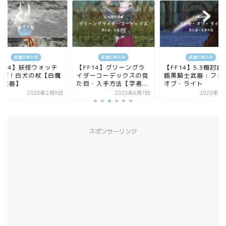
武器の見た目
武器の見た目
武器の見た目
FF14】妖怪ウォッチ
【FF14】グリーングラ
【FF14】5.3極討滅
ラボ！白犬の杖【白魔
イダーコーデックスの見
暗黒騎士武器 : フォ
士武器】
た目・入手方法【学者...
オブ・ライト
2020年2月9日
2020年6月7日
2020年8
スポンサーリンク