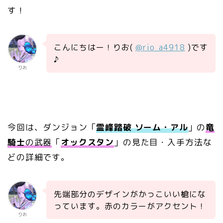
す！
こんにちはー！りお(
@rio_a4918
)です
♪
りお
今回は、ダンジョン「
霊峰踏破 ソーム・アル
」の
竜
騎士
の武器
「
オックスタン
」の見た目・入手方法な
どの詳細です。
先端部分のデザインがかっこいい槍にな
っています。赤のカラーがアクセント！
りお