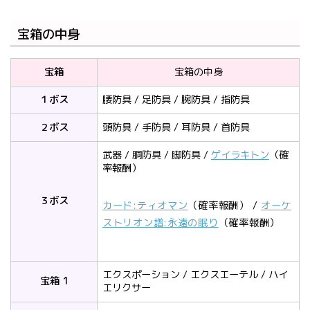
宝箱の中身
宝箱
宝箱の中身
１ボス
腰防具 / 足防具 / 腕防具 / 指防具
２ボス
頭防具 / 手防具 / 耳防具 / 首防具
武器 / 胴防具 / 脚防具 /
ゲイラキトン
（確
率報酬）
３ボス
カード:ティオマン
（確率報酬） /
オーケ
ストリオン譜:永遠の眠り
（確率報酬）
エクスポーション / エクスエーテル / ハイ
宝箱 1
エリクサー