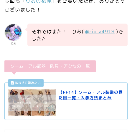
今回も「
りおの桜庵
」をご覧いただき、ありがとう
ございました！
それではまた！ りお(
@rio_a4918
)で
した♪
りお
ソーム・アル武器・防具・アクセの一覧
【FF14】ソーム・アル装備の見
た目一覧・入手方法まとめ