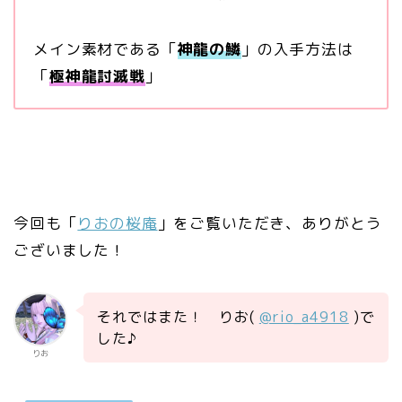
メイン素材である「
神龍の鱗
」の入手方法は
「
極神龍討滅戦
」
今回も「
りおの桜庵
」をご覧いただき、ありがとう
ございました！
それではまた！ りお(
@rio_a4918
)で
した♪
りお