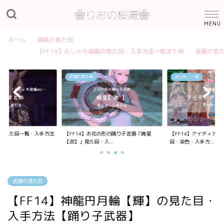
ホーム
装備の見た目
【FF14】おしゃれ装備の見た目・入手方法一覧まとめ
武器の見
武器の見た目
まとめ・一覧
装備の見た目一覧・入手方法
【FF14】お花の形の踊り子武器「暁星
【FF14】アイディア
【改】」見た目・入...
目・染色・入手方...
武器の見た目
【FF14】神龍円月輪【輝】の見た目・
入手方法【踊り子武器】