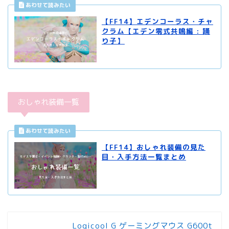
【FF14】エデンコーラス・チャ
クラム【エデン零式共鳴編 : 踊
り子】
おしゃれ装備一覧
【FF14】おしゃれ装備の見た
目・入手方法一覧まとめ
Logicool G ゲーミングマウス G600t