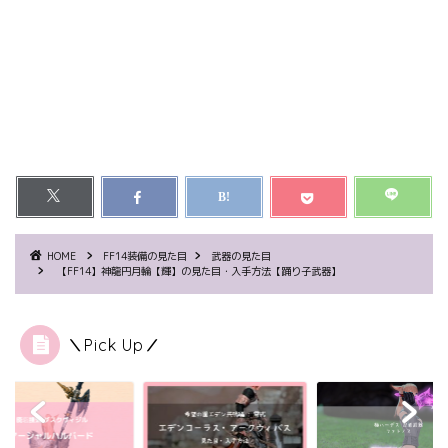
HOME
FF14装備の見た目
武器の見た目
【FF14】神龍円月輪【輝】の見た目・入手方法【踊り子武器】
＼Pick Up／