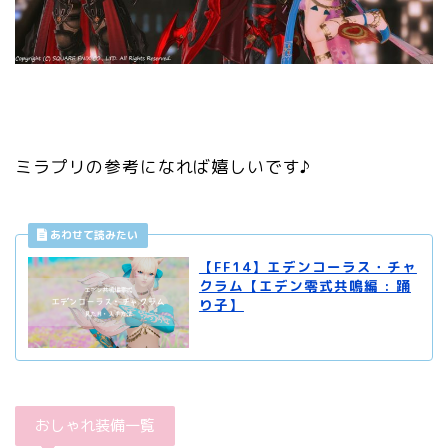
ミラプリの参考になれば嬉しいです♪
【FF14】エデンコーラス・チャ
クラム【エデン零式共鳴編 : 踊
り子】
おしゃれ装備一覧