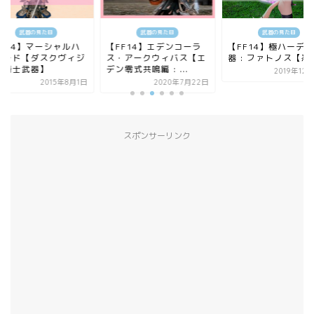
武器の見た目
武器の見た目
武器の見た目
FF14】マーシャルハ
【FF14】エデンコーラ
【FF14】極ハーデ
バード【ダスクヴィジ
ス・アークウィバス【エ
器 : ファトノス【忍
竜騎士武器】
デン零式共鳴編 : ...
2019年12
2015年8月1日
2020年7月22日
スポンサーリンク