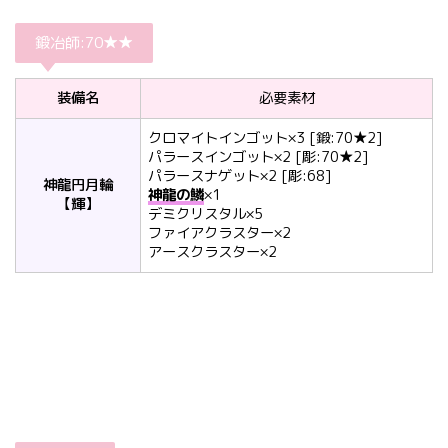
鍛冶師:70★★
装備名
必要素材
クロマイトインゴット×3 [鍛:70★2]
パラースインゴット×2 [彫:70★2]
パラースナゲット×2 [彫:68]
神龍円月輪
神龍の鱗
×1
【輝】
デミクリスタル×5
ファイアクラスター×2
アースクラスター×2