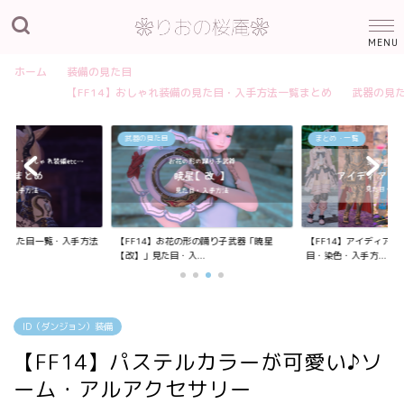
ホーム
装備の見た目
【FF14】おしゃれ装備の見た目・入手方法一覧まとめ
武器の見
武器の見た目
まとめ・一覧
装備の見た目一覧・入手方法
【FF14】お花の形の踊り子武器「暁星
【FF14】アイディア
【改】」見た目・入...
目・染色・入手方...
ID（ダンジョン）装備
【FF14】パステルカラーが可愛い♪ソ
ーム・アルアクセサリー