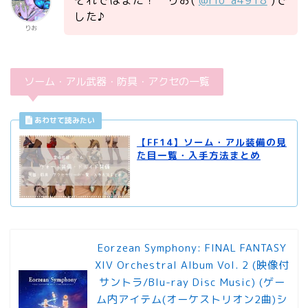
それではまた！ りお(
@rio_a4918
)で
した♪
りお
ソーム・アル武器・防具・アクセの一覧
【FF14】ソーム・アル装備の見
た目一覧・入手方法まとめ
Eorzean Symphony: FINAL FANTASY
XIV Orchestral Album Vol. 2 (映像付
サントラ/Blu-ray Disc Music) (ゲー
ム内アイテム(オーケストリオン2曲)シ