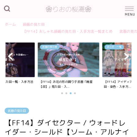
ホーム
装備の見た目
【FF14】おしゃれ装備の見た目・入手方法一覧まとめ
武器の見
武器の見た目
まとめ・一覧
装備の見た目一覧・入手方法
【FF14】お花の形の踊り子武器「暁星
【FF14】アイディア
【改】」見た目・入...
目・染色・入手方...
武器の見た目
【FF14】ダイセクター / ウォードレ
イダー・シールド【ソーム・アルナイ