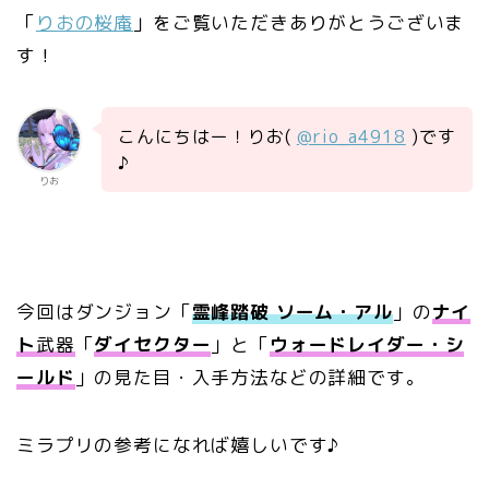
「
りおの桜庵
」をご覧いただきありがとうございま
す！
こんにちはー！りお(
@rio_a4918
)です
♪
りお
今回はダンジョン「
霊峰踏破 ソーム・アル
」の
ナイ
ト
武器
「
ダイセクター
」と「
ウォードレイダー・シ
ールド
」の見た目・入手方法などの詳細です。
ミラプリの参考になれば嬉しいです♪