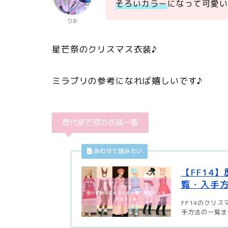
そろいカラー
になって可愛
りお
星芒祭のクリスマス衣装♪
ミラプリの参考になれば嬉しいです♪
歴代星芒祭の衣装一覧
【FF14
覧・入手方
FF14のクリ
手方法の一覧まと