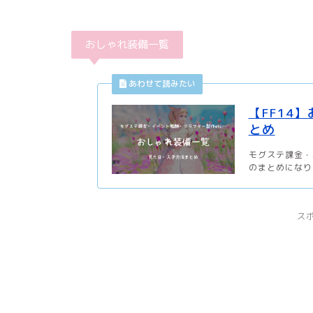
おしゃれ装備一覧
【FF14
とめ
モグステ課金・
のまとめになりま
ス