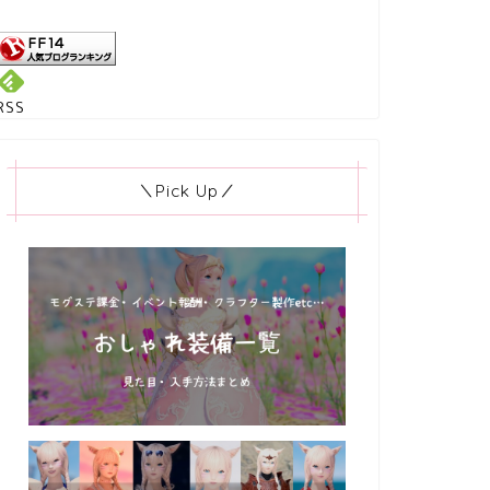
RSS
＼Pick Up／