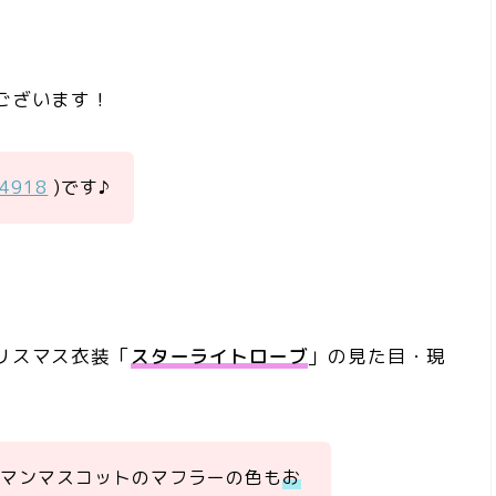
ございます！
a4918
)です♪
リスマス衣装「
スターライトローブ
」の見た目・現
ーマンマスコットのマフラーの色も
お