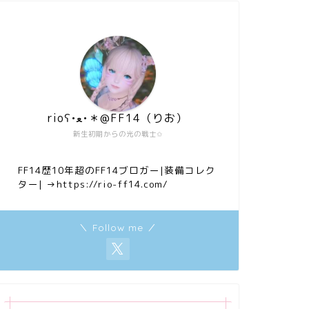
rioʕ•ﻌ•＊@FF14（りお）
新生初期からの光の戦士✩
FF14歴10年超のFF14ブロガー|装備コレク
ター|
→https://rio-ff14.com/
＼ Follow me ／