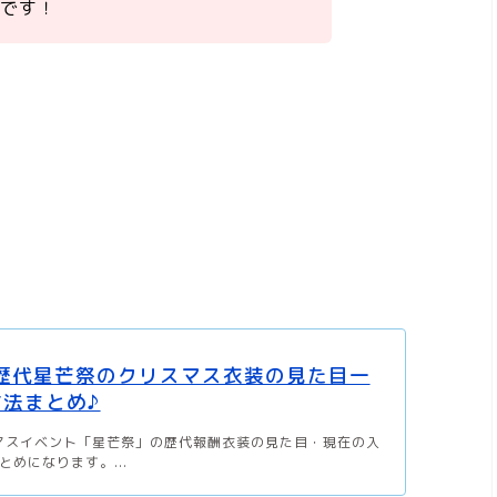
いです！
】歴代星芒祭のクリスマス衣装の見た目一
法まとめ♪
スマスイベント「星芒祭」の歴代報酬衣装の見た目・現在の入
めになります。...