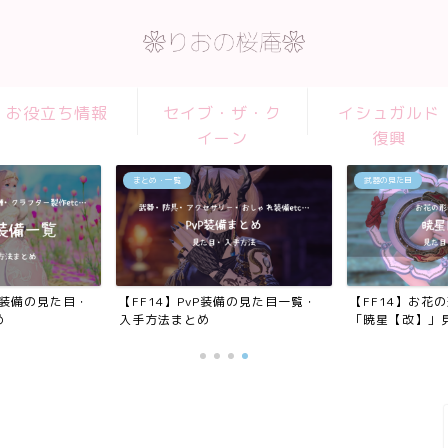
お役立ち情報
セイブ・ザ・ク
イシュガルド
イーン
復興
まとめ・一覧
武器の見た目
れ装備の見た目・
【FF14】PvP装備の見た目一覧・
【FF14】お花
め
入手方法まとめ
「暁星【改】」見