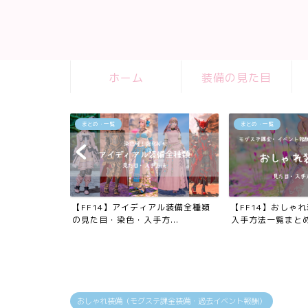
ホーム
装備の見た目
まとめ・一覧
まとめ・一覧
の踊り子武器
【FF14】アイディアル装備全種類
【FF14】おしゃ
入...
の見た目・染色・入手方...
入手方法一覧まと
おしゃれ装備（モグステ課金装備・過去イベント報酬）