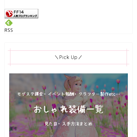
RSS
＼Pick Up／