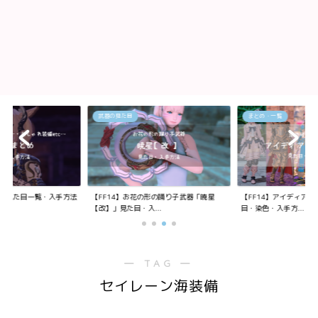
武器の見た目
まとめ・一覧
装備の見た目一覧・入手方法
【FF14】お花の形の踊り子武器「暁星
【FF14】アイディア
【改】」見た目・入...
目・染色・入手方...
― TAG ―
セイレーン海装備