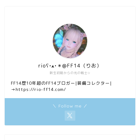
rioʕ•ﻌ•＊@FF14（りお）
新生初期からの光の戦士✩
FF14歴10年超のFF14ブロガー|装備コレクター|
→https://rio-ff14.com/
＼ Follow me ／