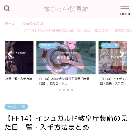
ホーム
装備の見た目
【FF14】おしゃれ装備の見た目・入手方法一覧まとめ
武器の見
武器の見た目
まとめ・一覧
装備の見た目一覧・入手方法
【FF14】お花の形の踊り子武器「暁星
【FF14】アイディア
【改】」見た目・入...
目・染色・入手方...
まとめ・一覧
【FF14】イシュガルド教皇庁装備の見
た目一覧・入手方法まとめ