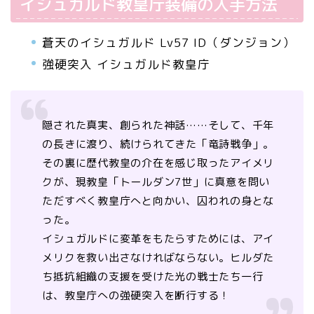
イシュガルド教皇庁装備の入手方法
蒼天のイシュガルド Lv57 ID（ダンジョン）
強硬突入 イシュガルド教皇庁
隠された真実、創られた神話……そして、千年
の長きに渡り、続けられてきた「竜詩戦争」。
その裏に歴代教皇の介在を感じ取ったアイメリ
クが、現教皇「トールダン7世」に真意を問い
ただすべく教皇庁へと向かい、囚われの身とな
った。
イシュガルドに変革をもたらすためには、アイ
メリクを救い出さなければならない。ヒルダた
ち抵抗組織の支援を受けた光の戦士たち一行
は、教皇庁への強硬突入を断行する！