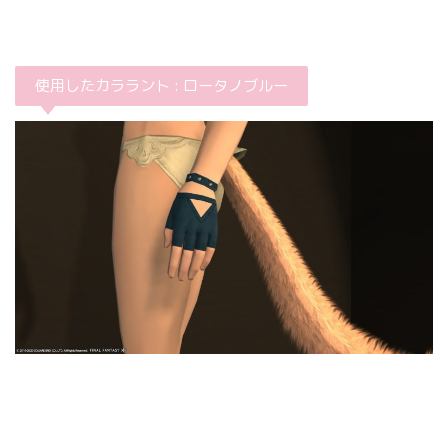
使用したカララント : ロータノブルー