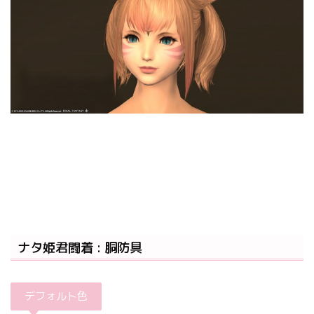
ナタ姫君闘着 : 胴防具
デフォルト色