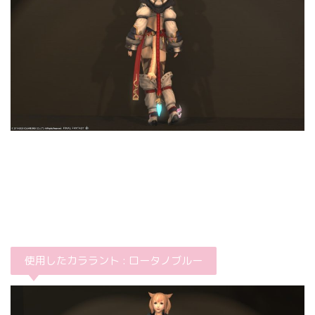
使用したカララント : ロータノブルー