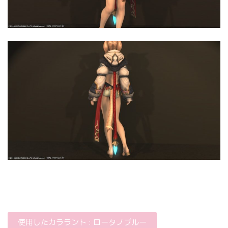
使用したカララント : ロータノブルー