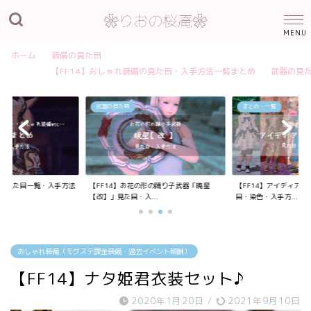
ホーム
装備の見た目
【FF14】おしゃれ装備の見た目・入手方法一覧まとめ
武器の見
武器の見た目
まとめ・一覧
装備の見た目一覧・入手方法
【FF14】お花の形の踊り子武器「暁星
【FF14】アイディア
【改】」見た目・入...
目・染色・入手方...
おしゃれ装備（モグステ課金装備・過去イベント報酬）
【FF14】ナタ姫君衣装セット♪
2020年1月20日
/
2021年9月10日