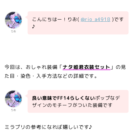
こんにちはー！りお(
@rio_a4918
)です
♪
りお
今回は、おしゃれ装備「
ナタ姫君衣装セット
」の見
た目・染色・入手方法などの詳細です。
良い意味でFF14らしくない
ポップなデ
ザインのモチーフがついた装備です
りお
ミラプリの参考になれば嬉しいです♪