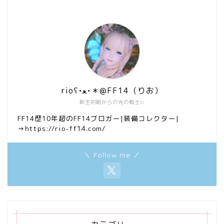
rioʕ•ﻌ•＊@FF14（りお）
新生初期からの光の戦士✩
FF14歴10年超のFF14ブロガー|装備コレクター|
→https://rio-ff14.com/
＼ Follow me ／