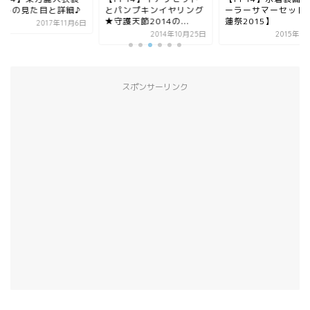
ットの見た目と詳細♪
とパンプキンイヤリング
ーラーサマーセット
★守護天節2014の...
蓮祭2015】
2017年11月6日
2014年10月25日
2015年8
スポンサーリンク