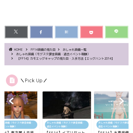
HOME
FF14装備の見た目
おしゃれ装備一覧
おしゃれ装備（モグステ課金装備・過去イベント報酬）
【FF14】カモエッグキャップの見た目・入手方法【エッグハント2014】
＼Pick Up／
しゃれ装備（モグステ課金装備・
おしゃれ装備（モグステ課金装備・
おしゃれ装備（モグステ課金装
去イベント報酬）
過去イベント報酬）
過去イベント報酬）
FF14】東方麗人衣装
【FF14】イアリセット
【FF14】水着装備