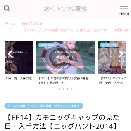
ホーム
装備の見た目
【FF14】おしゃれ装備の見た目・入手方法一覧まとめ
武器の見
武器の見た目
まとめ・一覧
装備の見た目一覧・入手方法
【FF14】お花の形の踊り子武器「暁星
【FF14】アイディア
【改】」見た目・入...
目・染色・入手方...
おしゃれ装備（モグステ課金装備・過去イベント報酬）
【FF14】カモエッグキャップの見た
目・入手方法【エッグハント2014】