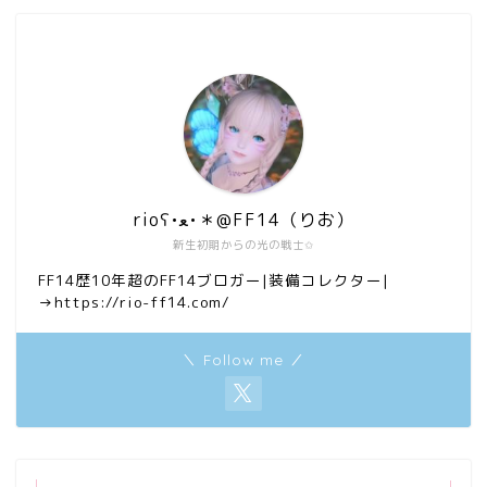
rioʕ•ﻌ•＊@FF14（りお）
新生初期からの光の戦士✩
FF14歴10年超のFF14ブロガー|装備コレクター|
→https://rio-ff14.com/
＼ Follow me ／