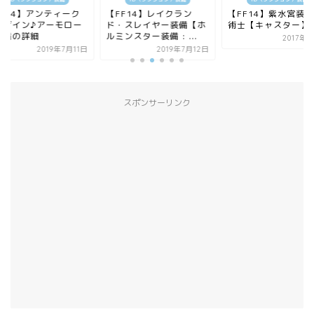
FF14】アンティーク
【FF14】レイクラン
【FF14】紫水宮装備 
デザイン♪アーモロー
ド・スレイヤー装備【ホ
術士【キャスター】
装備の詳細
ルミンスター装備 : ...
2017年
2019年7月11日
2019年7月12日
スポンサーリンク