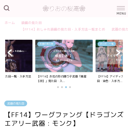
ホーム
装備の見た目
【FF14】おしゃれ装備の見た目・入手方法一覧まとめ
武器の見
武器の見た目
まとめ・一覧
装備の見た目一覧・入手方法
【FF14】お花の形の踊り子武器「暁星
【FF14】アイディア
【改】」見た目・入...
目・染色・入手方...
武器の見た目
【FF14】ワーグファング【ドラゴンズ
エアリー武器 : モンク】