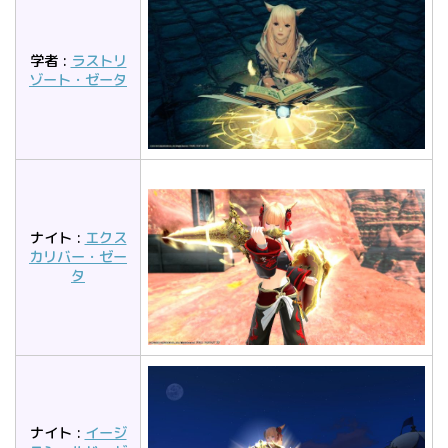
学者 :
ラストリ
ゾート・ゼータ
ナイト :
エクス
カリバー・ゼー
タ
ナイト :
イージ