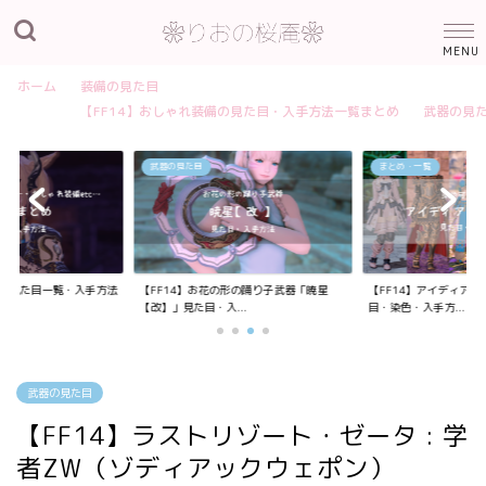
ホーム
装備の見た目
【FF14】おしゃれ装備の見た目・入手方法一覧まとめ
武器の見
武器の見た目
まとめ・一覧
装備の見た目一覧・入手方法
【FF14】お花の形の踊り子武器「暁星
【FF14】アイディア
【改】」見た目・入...
目・染色・入手方...
武器の見た目
【FF14】ラストリゾート・ゼータ : 学
者ZW（ゾディアックウェポン）