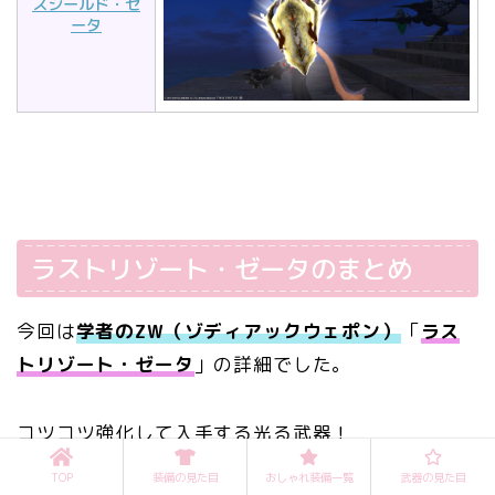
スシールド・ゼ
ータ
ラストリゾート・ゼータのまとめ
今回は
学者のZW（ゾディアックウェポン）
「
ラス
トリゾート・ゼータ
」の詳細でした。
コツコツ強化して入手する光る武器！
TOP
装備の見た目
おしゃれ装備一覧
武器の見た目