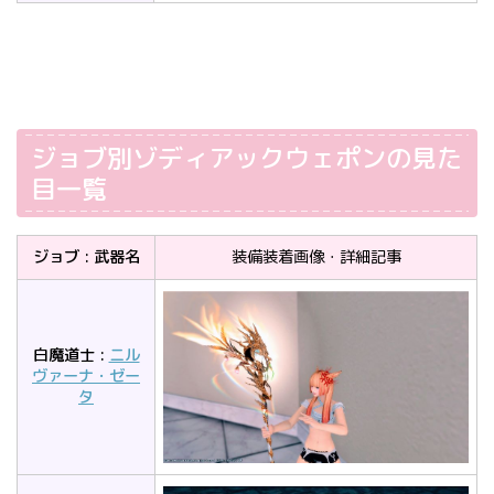
ジョブ別ゾディアックウェポンの見た
目一覧
ジョブ : 武器名
装備装着画像・詳細記事
白魔道士 :
ニル
ヴァーナ・ゼー
タ