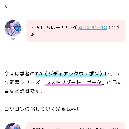
す！
こんにちはー！りお(
@rio_a4918
)です
♪
りお
今回は
学者
の
ZW（ゾディアックウェポン）
レリッ
ク武器シリーズ「
ラストリゾート・ゼータ
」の見た
目など詳細です。
コツコツ強化していく光る武器♪